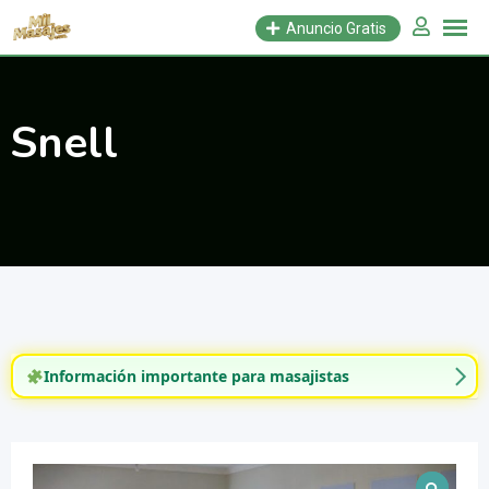
Saltar
Anuncio Gratis
al
contenido
Snell
Información importante para masajistas