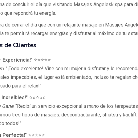
ma de concluir el día que visitando Masajes Angelesk.spa para di
to que repondrá tu energía.
a de cerrar el día que con un relajante masaje en Masajes Angel
a te permitirá recargar energías y disfrutar al máximo de tu esta
 de Clientes
 Experiencia!"
⭐⭐⭐⭐⭐
ro
: "¡Todo excelente! Vine con mi mujer a disfrutar y lo recome
ales impecables, el lugar está ambientado, incluso te regalan ch
sado para el relax!"
Increíbles!"
⭐⭐⭐⭐⭐
a Gane
: "Recibí un servicio excepcional a mano de los terapeuta
amos tres tipos de masajes: descontracturante, shiatsu y kaolift.
o todos!"
n Perfecta!"
⭐⭐⭐⭐⭐