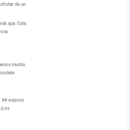
sfrutar de un
esk.spa. Esta
ncia.
ndamos mucho.
ocolate.
s. Mi esposo
 ¡Los