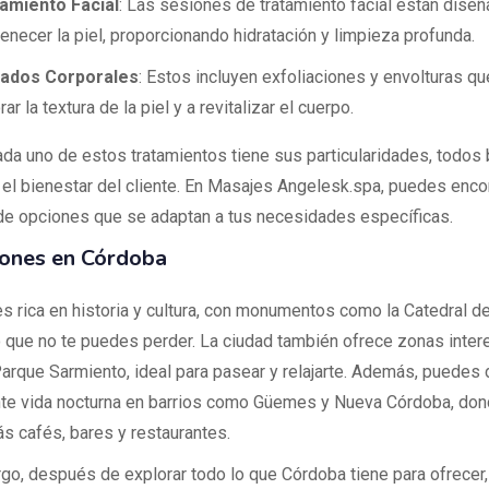
amiento Facial
: Las sesiones de tratamiento facial están dise
venecer la piel, proporcionando hidratación y limpieza profunda.
dados Corporales
: Estos incluyen exfoliaciones y envolturas q
ar la textura de la piel y a revitalizar el cuerpo.
da uno de estos tratamientos tiene sus particularidades, todos
el bienestar del cliente. En Masajes Angelesk.spa, puedes encon
de opciones que se adaptan a tus necesidades específicas.
iones en Córdoba
s rica en historia y cultura, con monumentos como la Catedral d
o que no te puedes perder. La ciudad también ofrece zonas inte
arque Sarmiento, ideal para pasear y relajarte. Además, puedes d
nte vida nocturna en barrios como Güemes y Nueva Córdoba, do
ás cafés, bares y restaurantes.
go, después de explorar todo lo que Córdoba tiene para ofrecer,