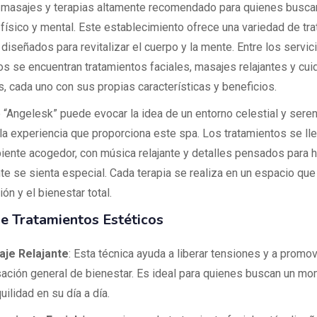
 masajes y terapias altamente recomendado para quienes busca
 físico y mental. Este establecimiento ofrece una variedad de tr
diseñados para revitalizar el cuerpo y la mente. Entre los servic
s se encuentran tratamientos faciales, masajes relajantes y cu
s, cada uno con sus propias características y beneficios.
 “Angelesk” puede evocar la idea de un entorno celestial y sereno
n la experiencia que proporciona este spa. Los tratamientos se ll
iente acogedor, con música relajante y detalles pensados para 
te se sienta especial. Cada terapia se realiza en un espacio que i
n y el bienestar total.
e Tratamientos Estéticos
je Relajante
: Esta técnica ayuda a liberar tensiones y a promo
ación general de bienestar. Es ideal para quienes buscan un m
uilidad en su día a día.