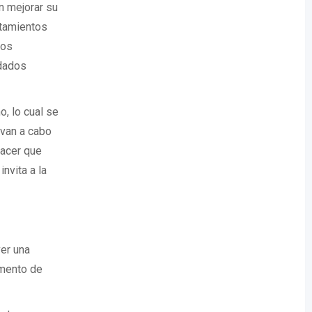
n mejorar su
atamientos
ios
idados
, lo cual se
evan a cabo
hacer que
nvita a la
ver una
omento de