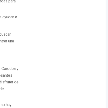
ñadas para
ue ayudan a
 buscan
trar una
e Córdoba y
resantes
isfrutar de
nde
 no hay