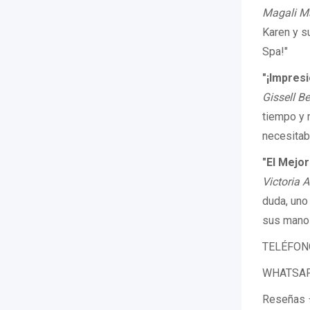
Magali Ma
Karen y s
Spa!"
"¡Impresi
Gissell Be
tiempo y 
necesitab
"El Mejor
Victoria A
duda, uno
sus manos
TELÉFONO:
WHATSAPP
Reseñas