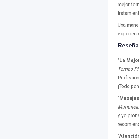
mejor for
tratamien
Una maner
experienci
Reseñas
"La Mejor
Tomas Pi
Profesion
¡Todo pen
"Masajes 
Marianel
y yo prob
recomiend
"Atenció