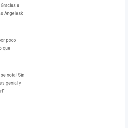
 Gracias a
ias Angelesk
por poco
o que
 se nota! Sin
es genial y
r!"