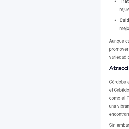
Trat
reju
Cui
mejor
Aunque ca
promover 
variedad 
Atracc
Córdoba e
el Cabild
como el P
una vibra
encontrar
Sin embar