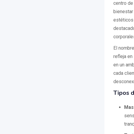
centro de
bienestar
estéticos 
destacado
corporale
El nombre
refleja e
en un amb
cada clien
desconexió
Tipos d
Masa
sens
tranq