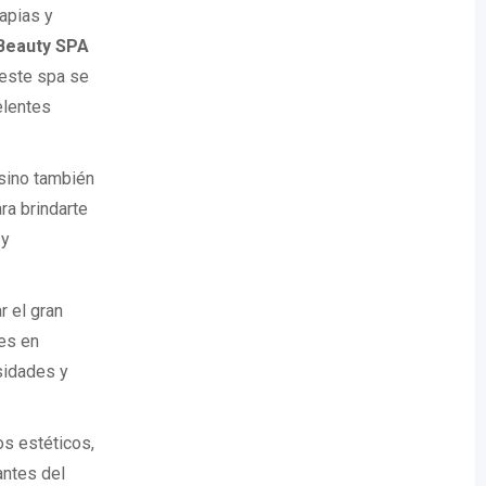
apias y
 Beauty SPA
, este spa se
elentes
 sino también
ra brindarte
 y
 el gran
es en
sidades y
os estéticos,
antes del