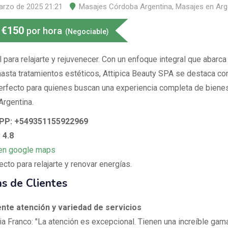
arzo de 2025 21:21
Masajes Córdoba Argentina
,
Masajes en Arg
€
150
por hora
(Negociable)
l para relajarte y rejuvenecer. Con un enfoque integral que abarc
asta tratamientos estéticos, Attipica Beauty SPA se destaca co
erfecto para quienes buscan una experiencia completa de bienes
Argentina.
P: +549351155922969
 4.8
en google maps
ecto para relajarte y renovar energías.
s de Clientes
nte atención y variedad de servicios
ia Franco: "La atención es excepcional. Tienen una increíble gam