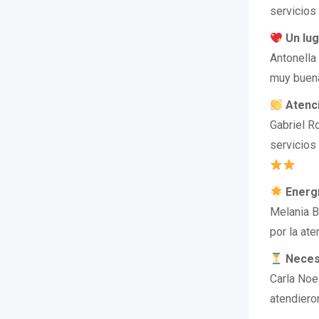
servicios
Un lug
Antonella 
muy buena
Atenci
Gabriel Ro
servicios
Energí
Melania B
por la ate
Necesi
Carla Noe
atendiero