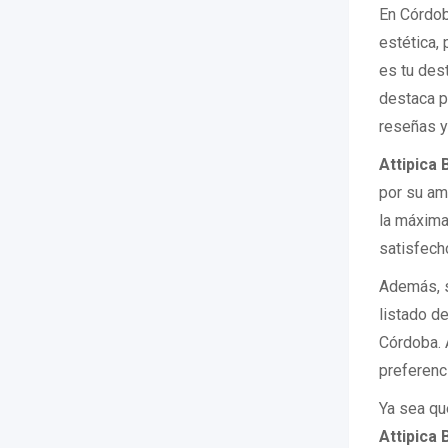
En Córdob
estética,
es tu dest
destaca p
reseñas y 
Attipica
por su am
la máxima
satisfech
Además, s
listado d
Córdoba. 
preferenci
Ya sea qu
Attipica