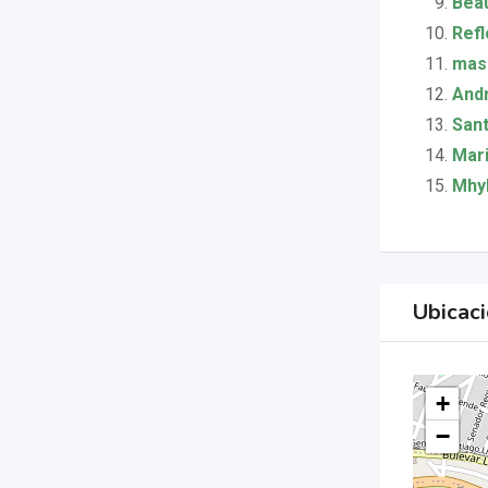
Beau
Refl
mas
Andr
Sant
Mari
Mhyl
Ubicac
+
−