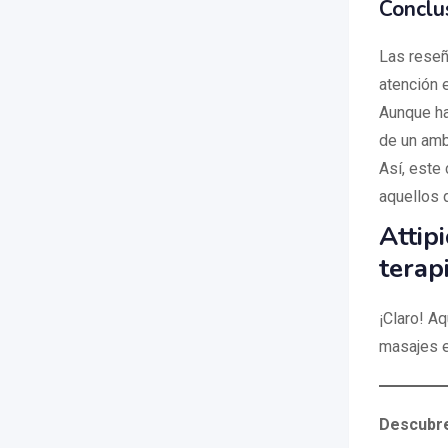
Conclu
Las reseñ
atención e
Aunque ha
de un amb
Así, este
aquellos q
Attip
terap
¡Claro! A
masajes e
Descubre