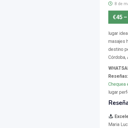
8 de m
€
45
–
lugar idea
masajes h
destino p
Córdoba, 
WHATSAP
Reseñas:
Chequea 
lugar perf
Reseña
Excele
Maria Luc