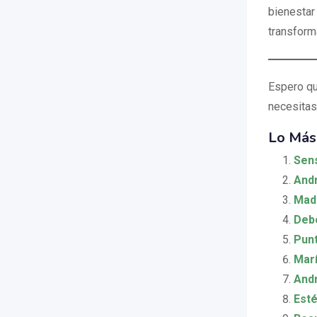
bienestar
transfor
Espero qu
necesitas
Lo Más
Sen
Andr
Madi
Debo
Punt
Mar
Andr
Esté