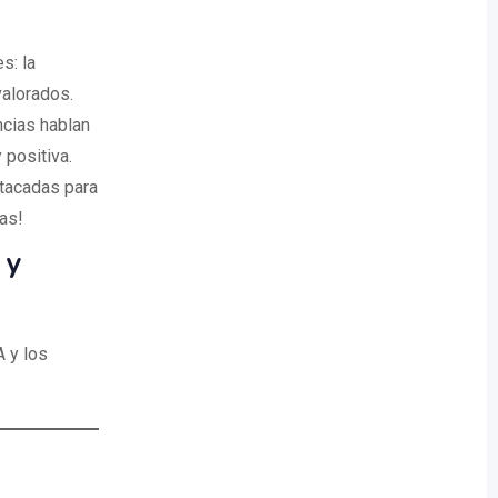
s: la
valorados.
ncias hablan
 positiva.
tacadas para
as!
 y
 y los