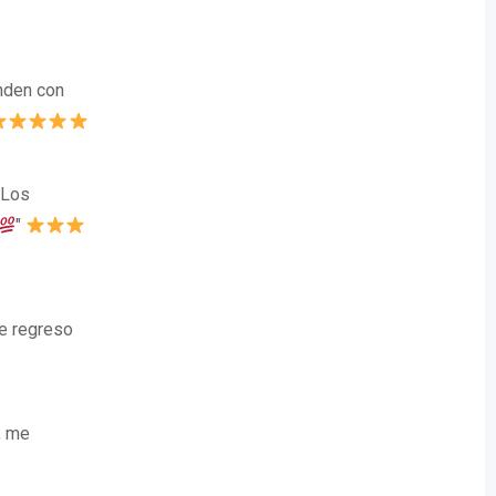
enden con
 Los
"
re regreso
, me