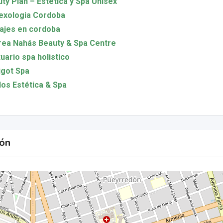
ty Plan – Estética y Spa Unisex
exologia Cordoba
ajes en cordoba
ea Nahás Beauty & Spa Centre
uario spa holistico
got Spa
os Estética & Spa
ión