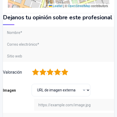
Leaflet
|
©
OpenStreetMap
contributors
Dejanos tu opinión sobre este profesional
1
2
3
4
5
Valoración
Imagen