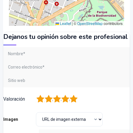
Leaflet
|
©
OpenStreetMap
contributors
Dejanos tu opinión sobre este profesional
1
2
3
4
5
Valoración
Imagen