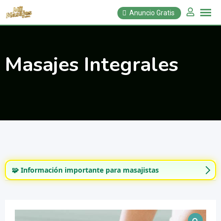
Saltar
Anuncio Gratis
al
contenido
Masajes Integrales
🧩 Información importante para masajistas