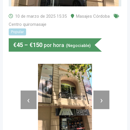
10 de marzo de 2025 15:35
Masajes Córdoba
Centro quiromasaje
Popular
€
45
–
€
150
por hora
(Negociable)
‹
›