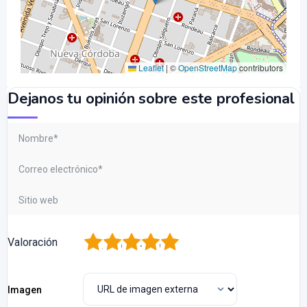
Leaflet
|
©
OpenStreetMap
contributors
Dejanos tu opinión sobre este profesional
1
2
3
4
5
Valoración
Imagen