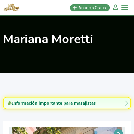
Saltar
Anuncio Gratis
al
contenido
Mariana Moretti
Información importante para masajistas