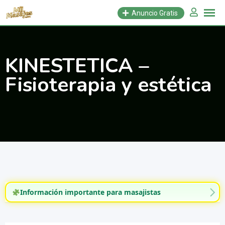
Saltar
Anuncio Gratis
al
contenido
KINESTETICA –
Fisioterapia y estética
Información importante para masajistas