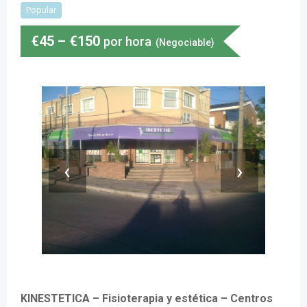
Popular
€
45
–
€
150
por hora
(Negociable)
‹
›
KINESTETICA – Fisioterapia y estética – Centros