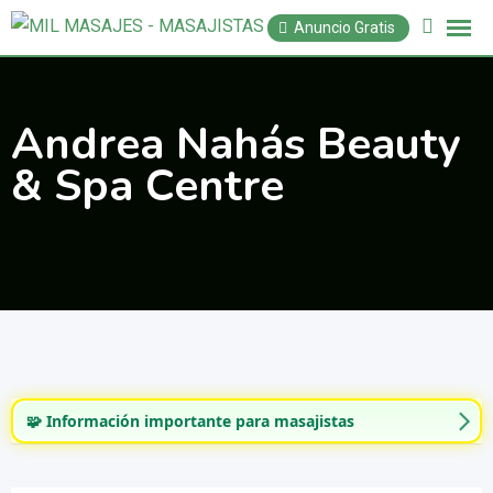
Saltar
Anuncio Gratis
al
contenido
Andrea Nahás Beauty
& Spa Centre
🧩 Información importante para masajistas