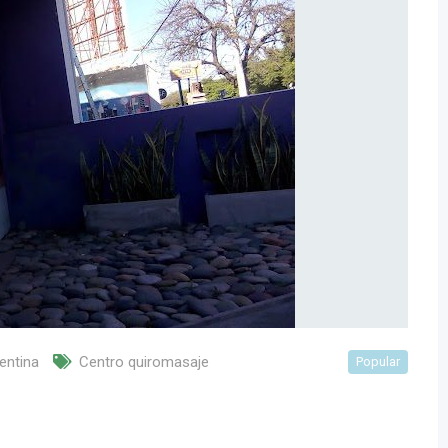
entina
Centro quiromasaje
Popular