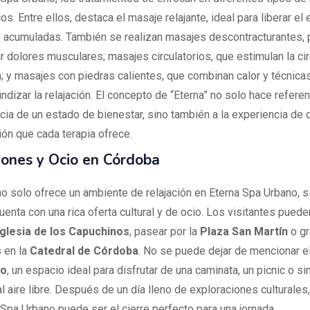
os. Entre ellos, destaca el masaje relajante, ideal para liberar el 
 acumuladas. También se realizan masajes descontracturantes, 
ar dolores musculares; masajes circulatorios, que estimulan la ci
; y masajes con piedras calientes, que combinan calor y técnica
ndizar la relajación. El concepto de “Eterna” no solo hace referen
ia de un estado de bienestar, sino también a la experiencia de
ión que cada terapia ofrece.
iones y Ocio en Córdoba
o solo ofrece un ambiente de relajación en Eterna Spa Urbano, s
enta con una rica oferta cultural y de ocio. Los visitantes puede
Iglesia de los Capuchinos
, pasear por la
Plaza San Martín
o gr
 en la
Catedral de Córdoba
. No se puede dejar de mencionar e
to
, un espacio ideal para disfrutar de una caminata, un picnic o 
al aire libre. Después de un día lleno de exploraciones culturales
 Spa Urbano puede ser el cierre perfecto para una jornada.