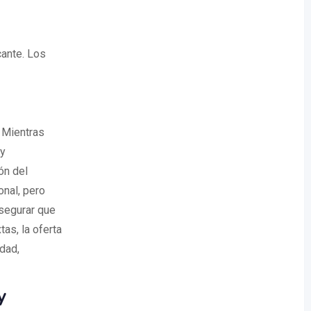
cante. Los
 Mientras
 y
ón del
onal, pero
segurar que
as, la oferta
dad,
y