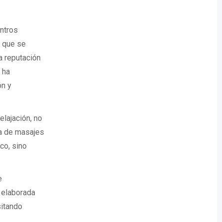
entros
s que se
a reputación
 ha
ón y
elajación, no
a de masajes
co, sino
e
 elaborada
sitando