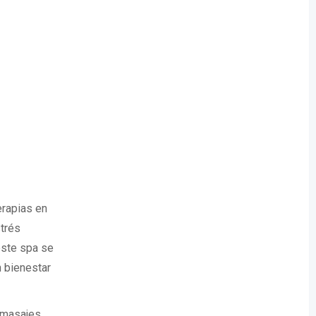
erapias en
strés
este spa se
 bienestar
 masajes