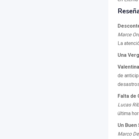
Reseña
Desconte
Marce Or
La atenci
Una Ver
Valentin
de anticip
desastros
Falta de
Lucas Rib
última ho
Un Buen 
Marco Dep