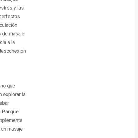
estrés y las
perfectos
rculación
s de masaje
cia a la
 desconexión
ino que
n explorar la
abar
l
Parque
simplemente
, un masaje