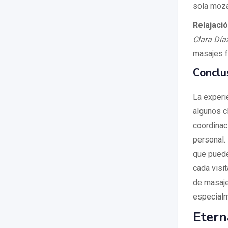
sola moza
Relajaci
Clara Día
masajes fu
Conclu
La experi
algunos c
coordinaci
personal. 
que puede
cada visit
de masaje
especialm
Etern