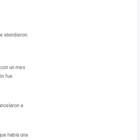
e atendieron.
 con un mes
ón fue
ancelaron a
que había una