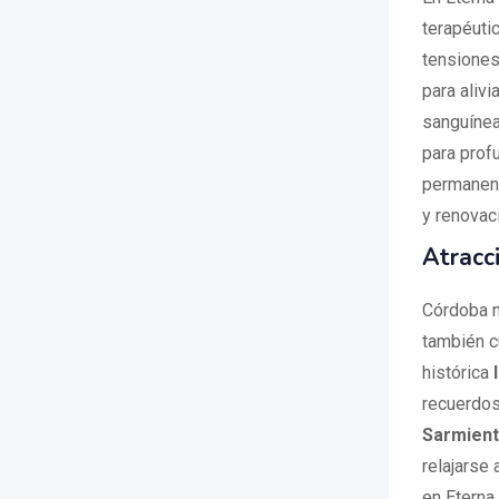
terapéutic
tensiones
para alivi
sanguínea
para profu
permanenc
y renovac
Atracc
Córdoba n
también cu
histórica
recuerdos
Sarmien
relajarse 
en Eterna