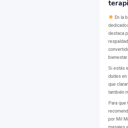
terap
En la b
dedicados
destaca p
respaldad
convertid
bienestar.
Si estás 
dudes en 
que claram
también m
Para que 
recomenda
por Mil M
masajes e