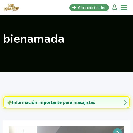
Saltar
Anuncio Gratis
al
contenido
bienamada
Información importante para masajistas