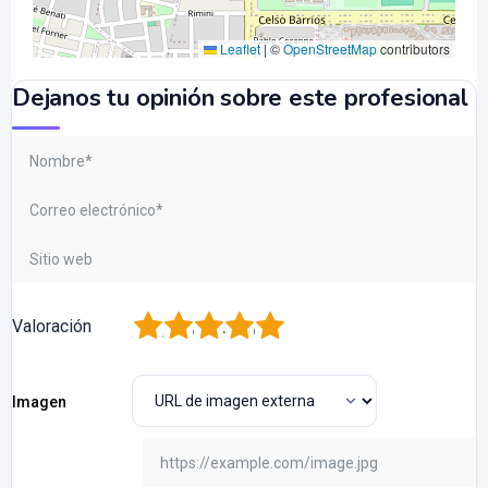
Leaflet
|
©
OpenStreetMap
contributors
Dejanos tu opinión sobre este profesional
1
2
3
4
5
Valoración
Imagen