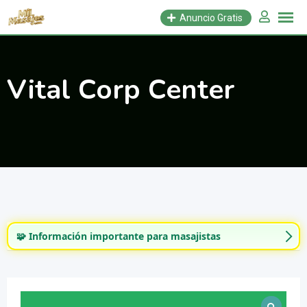
Saltar
Anuncio Gratis
al
contenido
Vital Corp Center
🧩 Información importante para masajistas