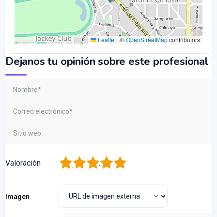
Leaflet
|
©
OpenStreetMap
contributors
Dejanos tu opinión sobre este profesional
1
2
3
4
5
Valoración
Imagen