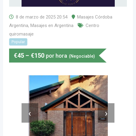
8 de marzo de 2025 20:54
Masajes Córdoba
Argentina
,
Masajes en Argentina
Centro
quiromasaje
Popular
€
45
–
€
150
por hora
(Negociable)
‹
›