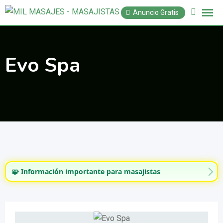
Saltar
Anuncio Gratis
al
contenido
Evo Spa
🧩 Información importante para masajistas