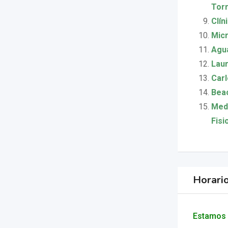
Tor
Clín
Micr
Agua
Laur
Carl
Bea
Medi
Fisi
Horari
Estamos 