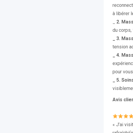
reconnect
à libérer 
_
2. Mas
du corps, 
_ 3. Mas
tension a
_ 4. Mas
expérienc
pour vous 
_ 5. Soin
visibleme
Avis clien
« J’ai vis
rafraîchi