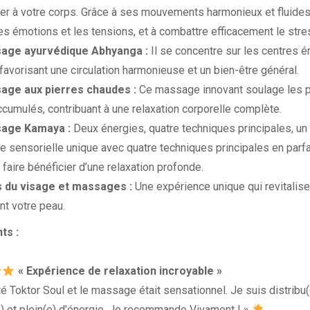
er à votre corps. Grâce à ses mouvements harmonieux et fluides,
les émotions et les tensions, et à combattre efficacement le stre
sage ayurvédique Abhyanga :
Il se concentre sur les centres 
favorisant une circulation harmonieuse et un bien-être général.
sage aux pierres chaudes :
Ce massage innovant soulage les p
ccumulés, contribuant à une relaxation corporelle complète.
sage Kamaya :
Deux énergies, quatre techniques principales, un
e sensorielle unique avec quatre techniques principales en parf
faire bénéficier d’une relaxation profonde.
s du visage et massages :
Une expérience unique qui revitalise
nt votre peau.
ts :
« Expérience de relaxation incroyable »
ité Toktor Soul et le massage était sensationnel. Je suis distribu(
(e) et plein(e) d’énergie. Je recommande Vivament !
»