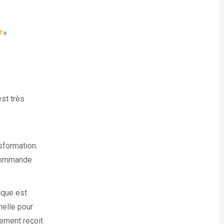
»
st très
sformation.
commande
ique est
elle pour
sement reçoit