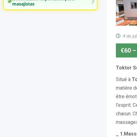
masajistas
4 de ju
€
60
–
Toktor So
Situé à
To
matière d
être émot
l’esprit.
chacun. 
massages 
_ 1.Massa