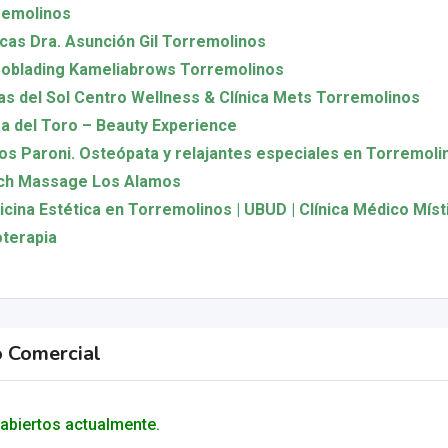
remolinos
icas Dra. Asunción Gil Torremolinos
oblading Kameliabrows Torremolinos
s del Sol Centro Wellness & Clínica Mets Torremolinos
a del Toro – Beauty Experience
os Paroni. Osteópata y relajantes especiales en Torremoli
ch Massage Los Alamos
cina Estética en Torremolinos | UBUD | Clínica Médico Míst
oterapia
o Comercial
abiertos actualmente.