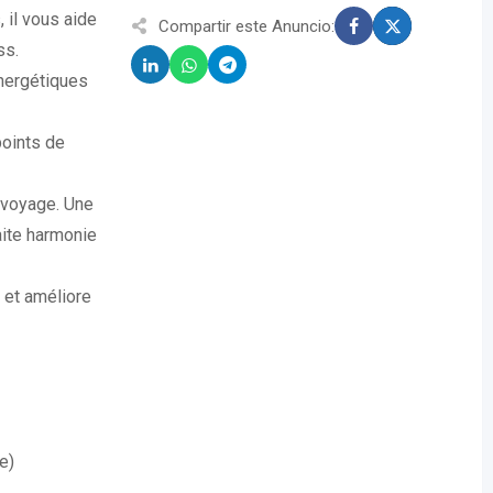
 il vous aide
Compartir este Anuncio:
ss.
énergétiques
oints de
 voyage. Une
aite harmonie
 et améliore
e)