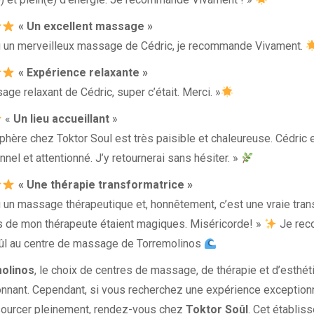
« Un excellent massage »
çu un merveilleux massage de Cédric, je recommande Vivament.
« Expérience relaxante »
ge relaxant de Cédric, super c’était. Merci. »
«
Un lieu accueillant
»
phère chez Toktor Soul est très paisible et chaleureuse. Cédric e
nel et attentionné. J’y retournerai sans hésiter. »
« Une thérapie transformatrice »
çu un massage thérapeutique et, honnêtement, c’est une vraie tran
 de mon thérapeute étaient magiques. Miséricorde! »
Je re
ûl au centre de massage de Torremolinos
olinos
, le choix de centres de massage, de thérapie et d’esthét
nnant. Cependant, si vous recherchez une expérience exceptionn
ourcer pleinement, rendez-vous chez
Toktor Soûl
. Cet établis