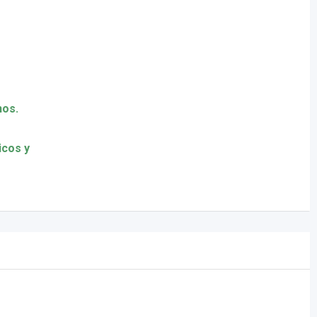
nos.
icos y