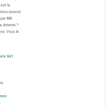
 est la
. Vous pouvez
 par
Mil
e détente ?
res. Vous le
e Girl
os
inos
s