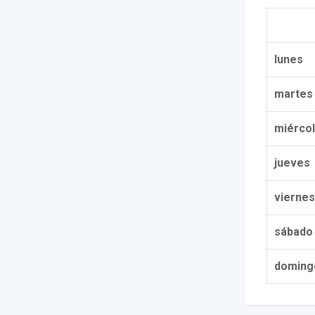
lunes
martes
miérco
jueves
viernes
sábado
doming