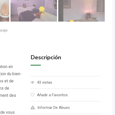
asaje
Descripción
ation en
ion du bien-
ps et de
43 vistas
ins de
Añadir a Favoritos
mment des
Informar De Abuso
 de vous