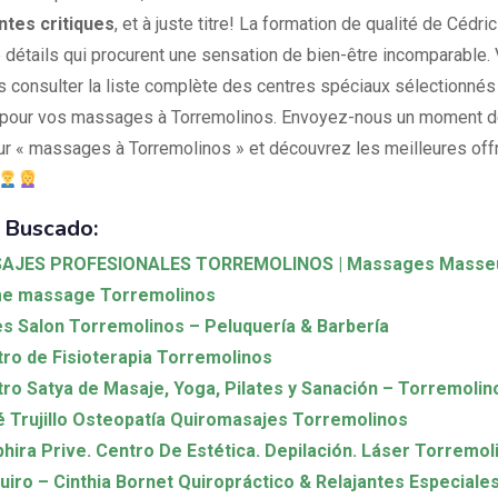
ntes critiques
, et à juste titre! La formation de qualité de Cédric
 détails qui procurent une sensation de bien-être incomparable
 consulter la liste complète des centres spéciaux sélectionnés
pour vos massages à Torremolinos. Envoyez-nous un moment d
ur « massages à Torremolinos » et découvrez les meilleures off
 Buscado:
AJES PROFESIONALES TORREMOLINOS | Massages Masseur
e massage Torremolinos
es Salon Torremolinos – Peluquería & Barbería
ro de Fisioterapia Torremolinos
ro Satya de Masaje, Yoga, Pilates y Sanación – Torremolin
 Trujillo Osteopatía Quiromasajes Torremolinos
hira Prive. Centro De Estética. Depilación. Láser Torremol
iro – Cinthia Bornet Quiropráctico & Relajantes Especiale