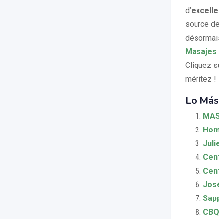
d’
excelle
source de
désormais
Masajes
Cliquez s
méritez !
Lo Más
MAS
Hom
Juli
Cent
Cent
José
Sapp
CBQu