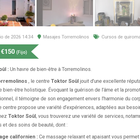
lio de 2026 14:34
Masajes Torremolinos
Cursos de quirom
€
150
(Fijo)
ûl :
Un havre de bien-être à Torremolinos.
rremolinos
, le centre
Toktor
Soûl
jouit d’une excellente réput
e bien-être holistique.
Évoquant la guérison de l’âme et la promot
ionnel, il témoigne de son engagement envers l’harmonie du cor
 Ce centre propose une variété d’expériences, adaptées aux beso
Chez
Toktor Soûl
, vous trouverez une variété de services, nota
et des soins de beauté, dont :
ge californien :
Ce massage relaxant et apaisant vous permet