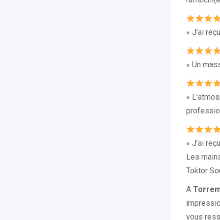
« J’ai re
« Un massa
« L’atmos
profession
« J’ai re
Les mains
Toktor So
A
Torrem
impressio
vous ress