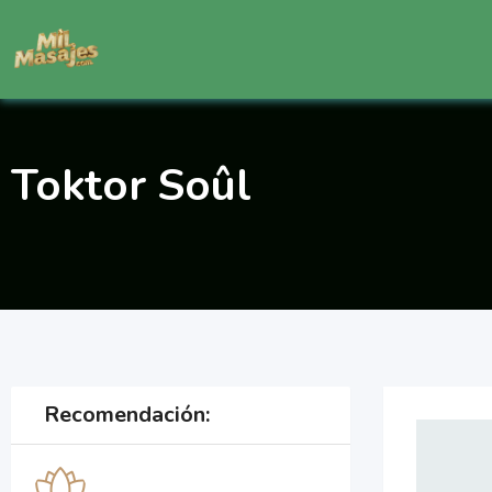
Saltar
al
contenido
Toktor Soûl
Recomendación: