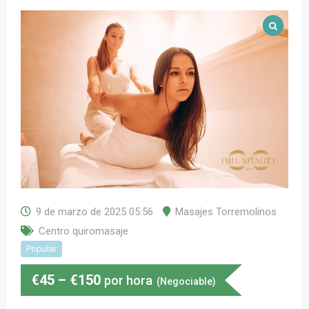
9 de marzo de 2025 05:56
Masajes Torremolinos
Centro quiromasaje
Popular
€
45
–
€
150
por hora
(Negociable)