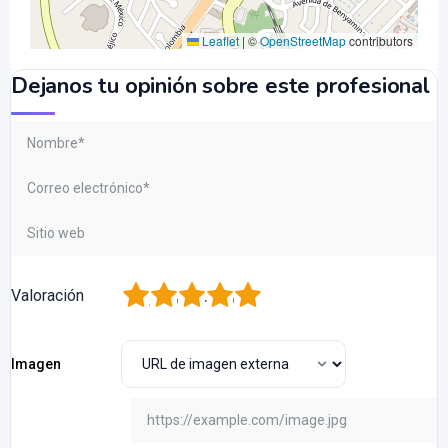
Leaflet
|
©
OpenStreetMap
contributors
Dejanos tu opinión sobre este profesional
1
2
3
4
5
Valoración
Imagen