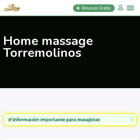
Saltar
Anuncio Gratis
al
contenido
Home massage
Torremolinos
Información importante para masajistas