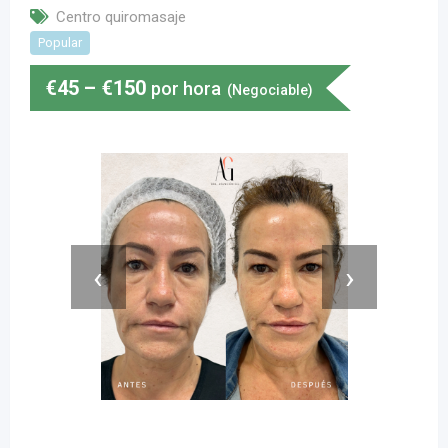
Centro quiromasaje
Popular
€
45
–
€
150
por hora
(Negociable)
‹
›