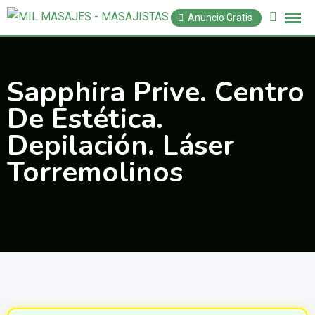
Saltar
Anuncio Gratis
al
contenido
Sapphira Prive. Centro
De Estética.
Depilación. Láser
Torremolinos