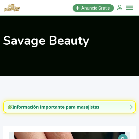
Saltar
Anuncio Gratis
al
contenido
Savage Beauty
Información importante para masajistas