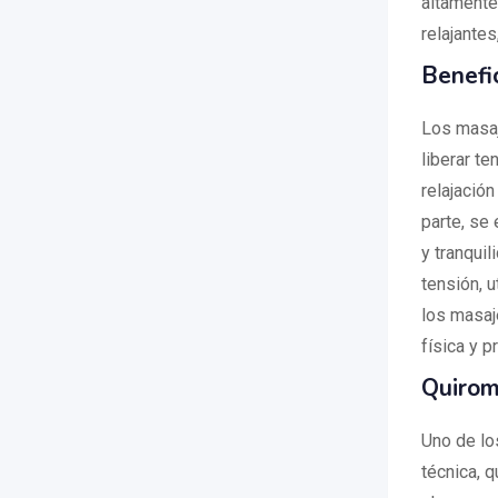
altamente
relajante
Benefi
Los masaje
liberar t
relajación
parte, se
y tranqui
tensión, 
los masaje
física y p
Quirom
Uno de lo
técnica, 