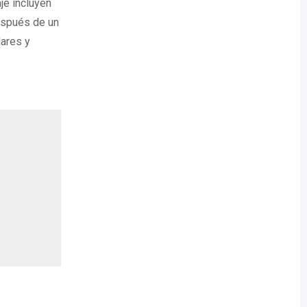
je incluyen
después de un
lares y