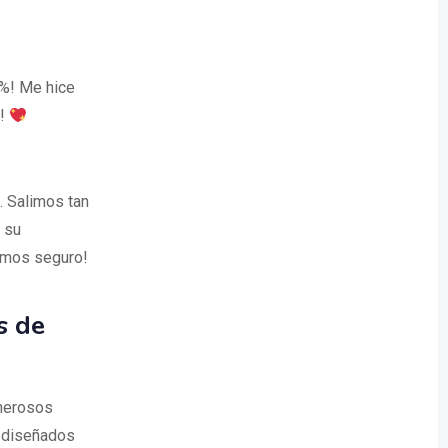
0%! Me hice
é!
. Salimos tan
a su
remos seguro!
s de
umerosos
s diseñados