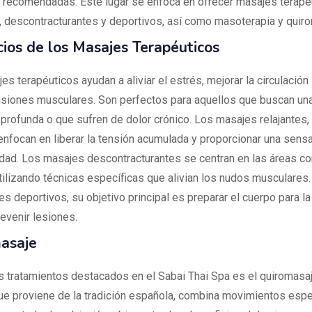
 recomendadas. Este lugar se enfoca en ofrecer masajes terapé
s, descontracturantes y deportivos, así como masoterapia y quir
cios de los Masajes Terapéuticos
s terapéuticos ayudan a aliviar el estrés, mejorar la circulación
ensiones musculares. Son perfectos para aquellos que buscan un
 profunda o que sufren de dolor crónico. Los masajes relajantes, 
 enfocan en liberar la tensión acumulada y proporcionar una sens
lidad. Los masajes descontracturantes se centran en las áreas c
utilizando técnicas específicas que alivian los nudos musculares.
s deportivos, su objetivo principal es preparar el cuerpo para la
revenir lesiones.
asaje
s tratamientos destacados en el Sabai Thai Spa es el quiromasaj
que proviene de la tradición española, combina movimientos espe