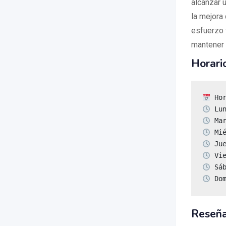
alcanzar 
la mejora 
esfuerzo 
mantener 
Horari
 Do
Reseñ