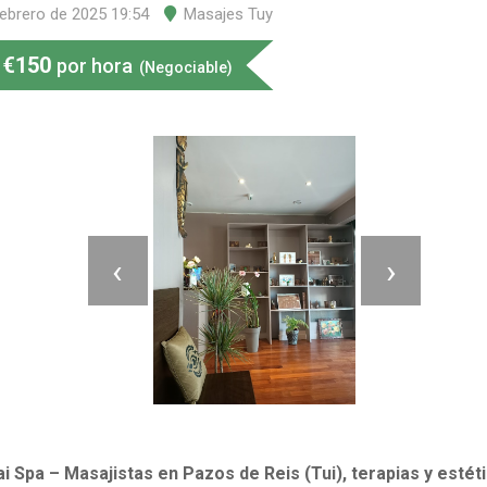
febrero de 2025 19:54
Masajes Tuy
€
150
por hora
(Negociable)
‹
›
i Spa – Masajistas en Pazos de Reis (Tui), terapias y estét