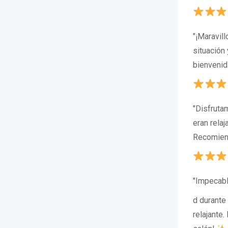
"¡Maravil
situación
bienvenid
"Disfruta
eran rela
Recomiend
"Impecabl
d durante
relajante