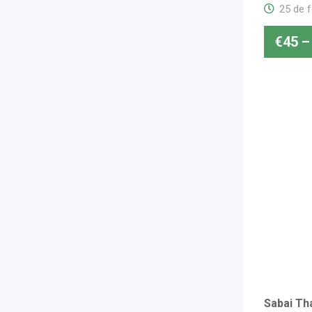
25 de 
€
45
–
Sabai Tha