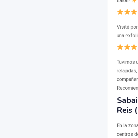
salón!
Visité po
una exfoli
Tuvimos u
relajadas
compañera
Recomien
Sabai
Reis (
En la zon
centros d