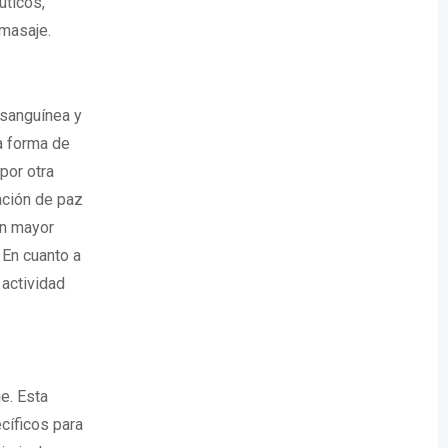
uticos,
omasaje.
 sanguínea y
a forma de
por otra
ación de paz
on mayor
 En cuanto a
 actividad
e. Esta
cíficos para