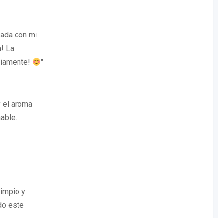
rada con mi
a! La
pliamente!
"
y el aroma
able.
limpio y
do este