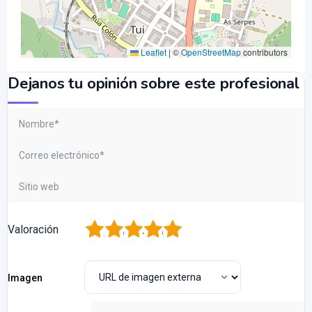
Leaflet
|
©
OpenStreetMap
contributors
Dejanos tu opinión sobre este profesional
1
2
3
4
5
Valoración
Imagen