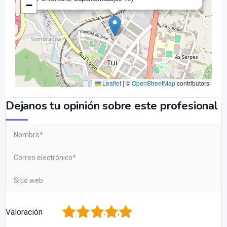
−
Leaflet
|
©
OpenStreetMap
contributors
Dejanos tu opinión sobre este profesional
1
2
3
4
5
Valoración