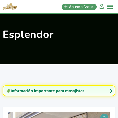
Saltar
Anuncio Gratis
al
contenido
Esplendor
Información importante para masajistas