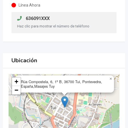
Línea Ahora
636091XXX
Haz clic para mostrar el número de teléfono
Ubicación
×
+
Rúa Compostela, 6, 1º B, 36700 Tui, Pontevedra,
España,Masajes Tuy
−