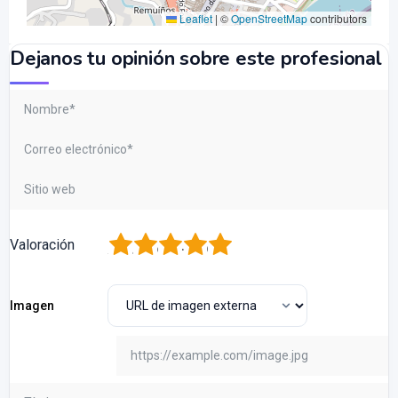
Leaflet
|
©
OpenStreetMap
contributors
Dejanos tu opinión sobre este profesional
1
2
3
4
5
Valoración
Imagen