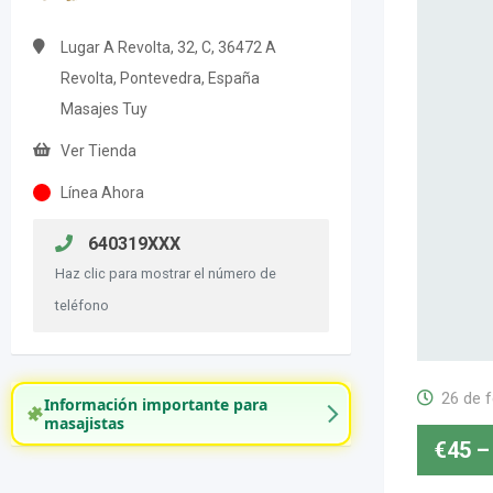
Lugar A Revolta, 32, C, 36472 A
Revolta, Pontevedra, España
Masajes Tuy
Ver Tienda
Línea Ahora
640319XXX
Haz clic para mostrar el número de
teléfono
26 de 
Información importante para
masajistas
€
45
–