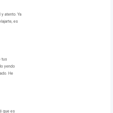
y atento. Ya
ajarte, es
 tus
ado yendo
vado. He
sé que es