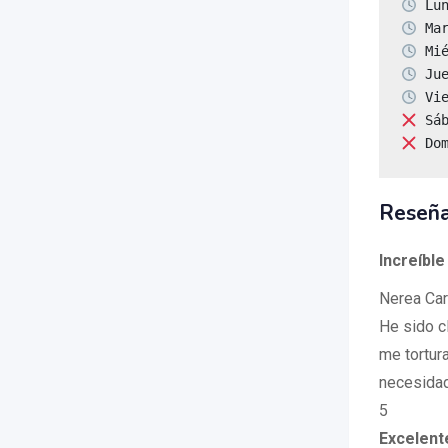
 Do
Reseña
Increíble
Nerea Ca
He sido c
me tortur
necesida
5
Excelent