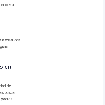
conocer a
o a estar con
nguna
s en
edad de
eas buscar
e podrás