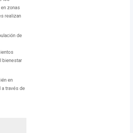
a en zonas
s realizan
pulación de
mientos
l bienestar
ién en
 a través de