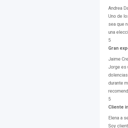
Andrea Da
Uno de lo
sea que n
una elecc
5
Gran exp
Jaime Cr
Jorge es 
dolencias
durante m
recomenda
5
Cliente i
Elena a s
Soy clien