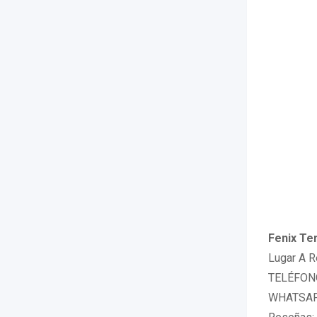
Fenix Ter
Lugar A R
TELÉFONO
WHATSAPP