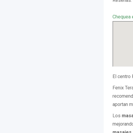
Reseñas: 
Chequea 
El centro
Fenix Ter
recomenda
aportan mú
Los
masa
mejorando 
masajes 