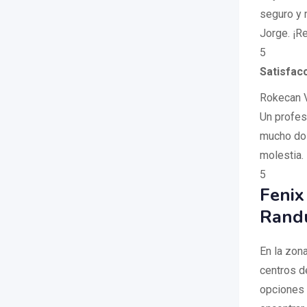
seguro y 
Jorge. ¡R
5
Satisfacc
Rokecan 
Un profes
mucho dol
molestia
5
Fenix
Randu
En la zon
centros d
opciones 