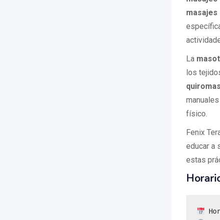
masajes 
específic
actividade
La
masot
los tejido
quiromas
manuales 
físico.
Fenix Ter
educar a 
estas prác
Horari