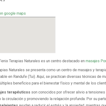
4.9
en google maps
 Fenix Terapias Naturales es un centro destacado en
masajes Po
apias Naturales se presenta como un centro de masajes y terapi
ble en Randufe (Tui). Aquí, se practican diversas técnicas de 
ltiples beneficios para el bienestar físico y mental de los clien
jes terapéuticos
son conocidos por ofrecer alivio a tensiones
la circulación y promoviendo la relajación profunda. Por su parte
relajantes
ayudan a reducir el estrés y la ansiedad, mientras qu