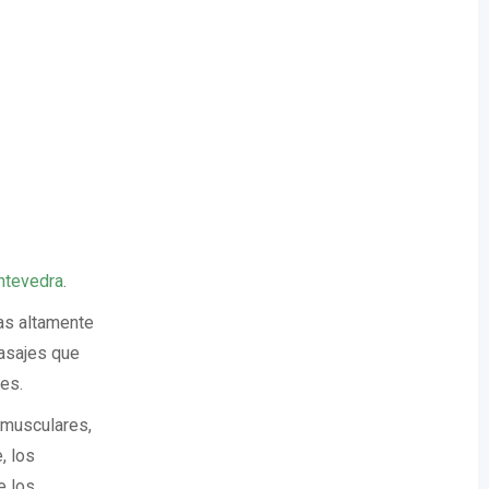
ntevedra
.
as altamente
masajes que
tes.
 musculares,
, los
e los