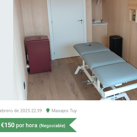
febrero de 2025 22:39
Masajes Tuy
€
150
por hora
(Negociable)