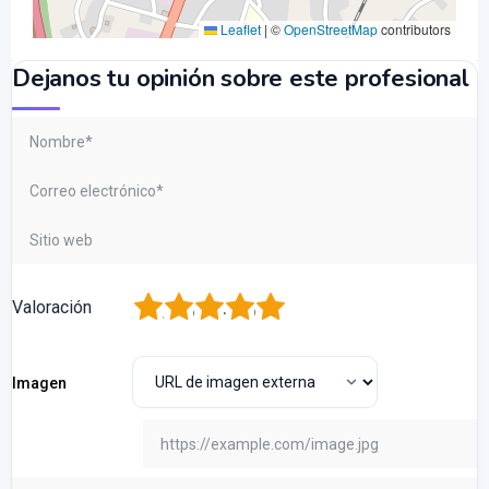
Leaflet
|
©
OpenStreetMap
contributors
Dejanos tu opinión sobre este profesional
1
2
3
4
5
Valoración
Imagen