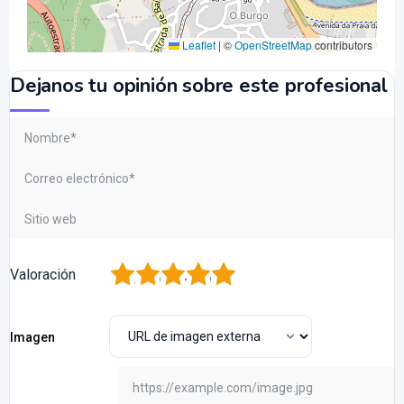
Leaflet
|
©
OpenStreetMap
contributors
Dejanos tu opinión sobre este profesional
1
2
3
4
5
Valoración
Imagen