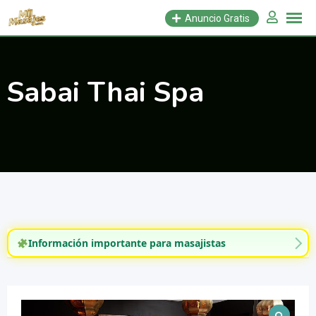
Saltar
Anuncio Gratis
al
contenido
Sabai Thai Spa
Información importante para masajistas