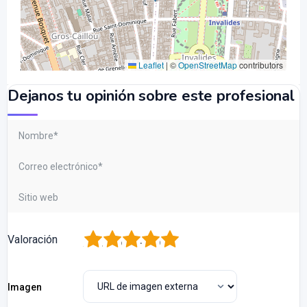
Leaflet
|
©
OpenStreetMap
contributors
Dejanos tu opinión sobre este profesional
1
2
3
4
5
Valoración
Imagen