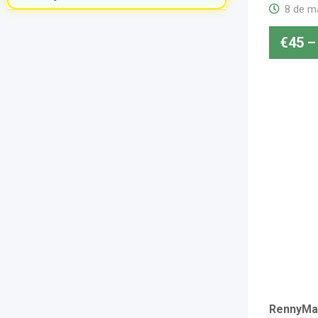
8 de m
€
45
–
RennyMas