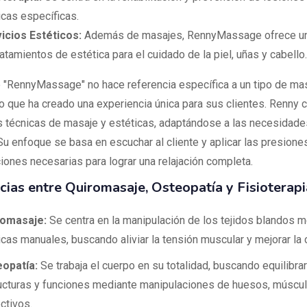
icas específicas.
icios Estéticos:
Además de masajes, RennyMassage ofrece un
ratamientos de estética para el cuidado de la piel, uñas y cabello.
 "RennyMassage" no hace referencia específica a un tipo de masa
io que ha creado una experiencia única para sus clientes. Renny
s técnicas de masaje y estéticas, adaptándose a las necesidade
Su enfoque se basa en escuchar al cliente y aplicar las presione
iones necesarias para lograr una relajación completa.
cias entre Quiromasaje, Osteopatía y Fisioterapi
romasaje:
Se centra en la manipulación de los tejidos blandos 
icas manuales, buscando aliviar la tensión muscular y mejorar la c
opatía:
Se trabaja el cuerpo en su totalidad, buscando equilibra
ucturas y funciones mediante manipulaciones de huesos, múscul
ctivos.