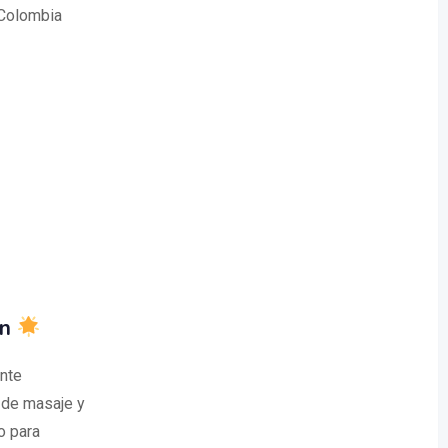
 Colombia
ín
nte
 de masaje y
o para