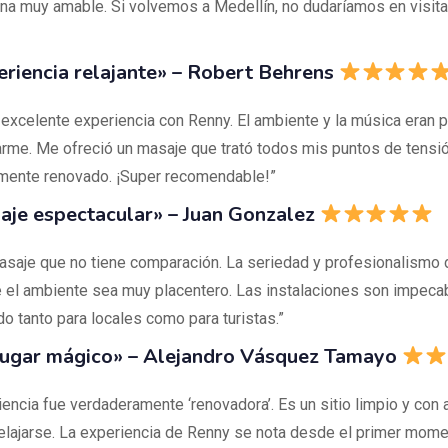
na muy amable. Si volvemos a Medellín, no dudaríamos en visita
eriencia relajante» – Robert Behrens
 excelente experiencia con Renny. El ambiente y la música eran 
jarme. Me ofreció un masaje que trató todos mis puntos de tensión
ente renovado. ¡Super recomendable!”
aje espectacular» – Juan Gonzalez
asaje que no tiene comparación. La seriedad y profesionalismo
 el ambiente sea muy placentero. Las instalaciones son impeca
o tanto para locales como para turistas.”
 lugar mágico» – Alejandro Vásquez Tamayo
iencia fue verdaderamente ‘renovadora’. Es un sitio limpio y con
 relajarse. La experiencia de Renny se nota desde el primer mom