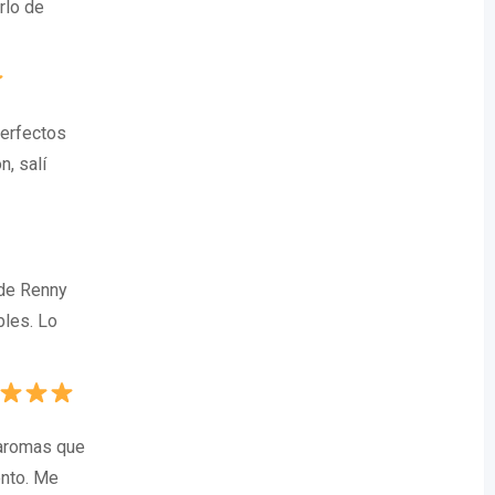
rlo de
perfectos
, salí
 de Renny
bles. Lo
 aromas que
ento. Me