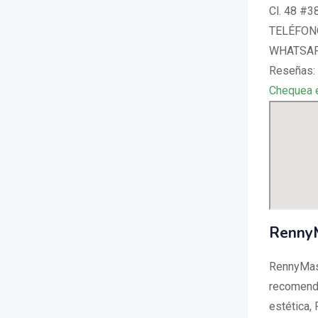
Cl. 48 #38
TELÉFONO
WHATSAPP
Reseñas:
Chequea 
RennyM
RennyMas
recomenda
estética,