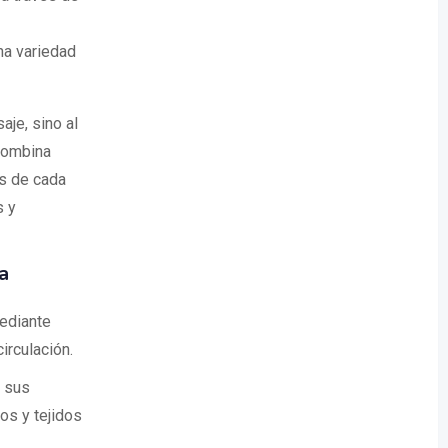
a variedad
je, sino al
 combina
s de cada
s y
a
mediante
irculación.
r sus
os y tejidos