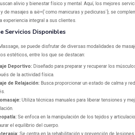
scan alivio y bienestar físico y mental. Aquí, los mejores servic
 y de masajes в вë={`como manicuras y pedicuras`}, se comple
a experiencia integral a sus clientes.
e Servicios Disponibles
assage, se puede disfrutar de diversas modalidades de masaj
tos estéticos, entre los que se destacan:
je Deportivo:
Diseñado para preparar y recuperar los músculo
ués de la actividad física.
je de Relajación:
Busca proporcionar un estado de calma y redu
és.
romasaje:
Utiliza técnicas manuales para liberar tensiones y mejo
lación.
opatía:
Se enfoca en la manipulación de los tejidos y articulaci
urar el equilibrio del cuerpo.
oterapia:
Se centra en la rehabilitación y prevención de lesiones