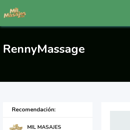
Saltar
al
contenido
RennyMassage
Recomendación:
MIL MASAJES