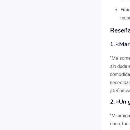
Fisi
musc
Reseña
1. «Mar
“Me somet
sin duda e
comodidad
necesidad
¡Definiti
2. «Un
“Mi amiga
duda, fue