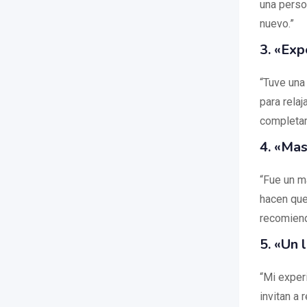
una perso
nuevo.”
3. «Exp
“Tuve una
para rela
completam
4. «Mas
“Fue un m
hacen que
recomiend
5. «Un
“Mi exper
invitan a