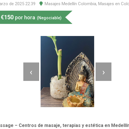
arzo de 2025 22:39
Masajes Medellín Colombia
,
Masajes en Col
€
150
por hora
(Negociable)
‹
›
sage – Centros de masaje, terapias y estética en Medellí