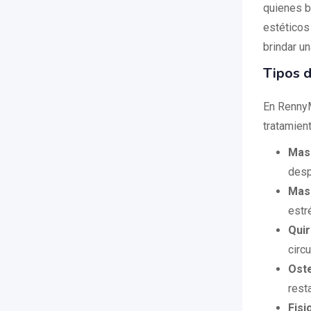
quienes bu
estéticos
brindar un
Tipos d
En RennyM
tratamien
Masa
desp
Masa
estr
Qui
circu
Oste
resta
Fisi