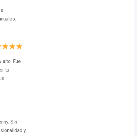
es
anuales.
 alto. Fue
or tu
us
nny. Sin
esionalidad y