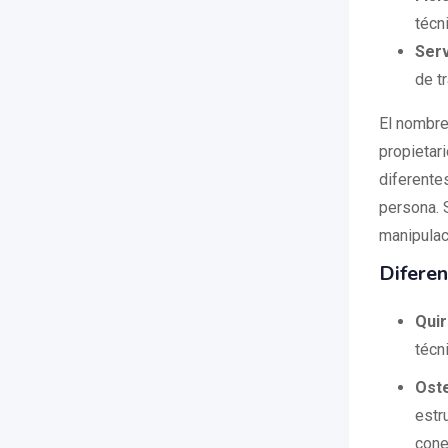
técn
Serv
de t
El nombre
propietar
diferente
persona. 
manipulac
Diferen
Qui
técn
Oste
estr
cone