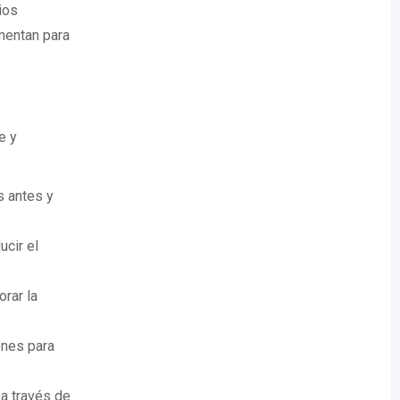
ios
mentan para
e y
s antes y
cir el
rar la
ones para
 a través de