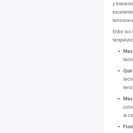
y bienesta
excelente
tensiones
Entre los
terapéuti
Masa
técn
Qui
técn
tens
Masa
colo
la c
Fisi