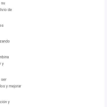
 su
ivio de
jes
lizando
mbina
r y
l ser
los y mejorar
ción y