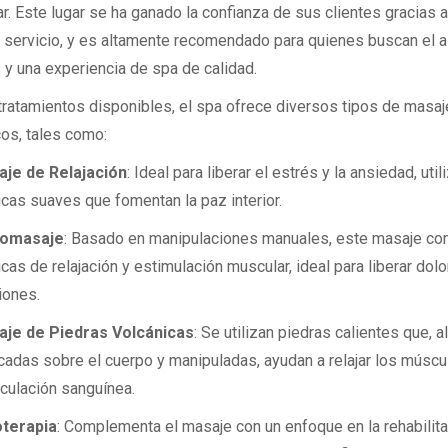
r. Este lugar se ha ganado la confianza de sus clientes gracias a
 servicio, y es altamente recomendado para quienes buscan el al
 y una experiencia de spa de calidad.
 tratamientos disponibles, el spa ofrece diversos tipos de masa
cos, tales como:
je de Relajación
: Ideal para liberar el estrés y la ansiedad, uti
icas suaves que fomentan la paz interior.
romasaje
: Basado en manipulaciones manuales, este masaje co
icas de relajación y estimulación muscular, ideal para liberar dolo
iones.
je de Piedras Volcánicas
: Se utilizan piedras calientes que, a
cadas sobre el cuerpo y manipuladas, ayudan a relajar los múscu
irculación sanguínea.
oterapia
: Complementa el masaje con un enfoque en la rehabilita