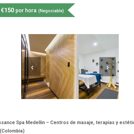
€
150
por hora
(Negociable)
‹
›
ssance Spa Medellin – Centros de masaje, terapias y estéti
 (Colombia)