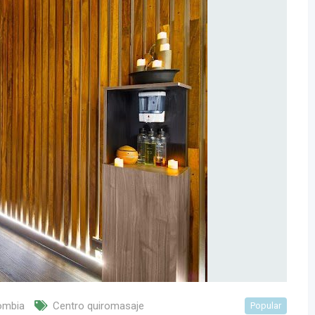
ombia
Centro quiromasaje
Popular