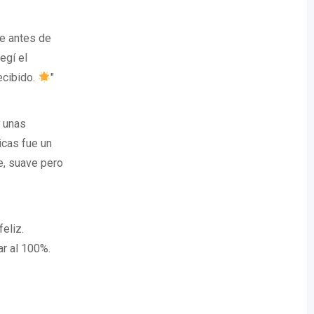
e antes de
egí el
ecibido.
"
s unas
icas fue un
e, suave pero
eliz.
ar al 100%.