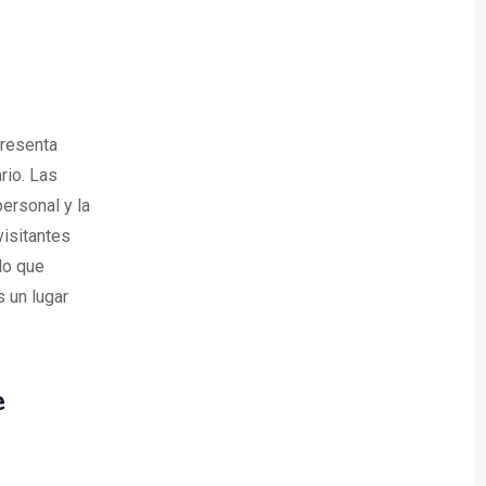
presenta
rio. Las
personal y la
visitantes
lo que
 un lugar
e