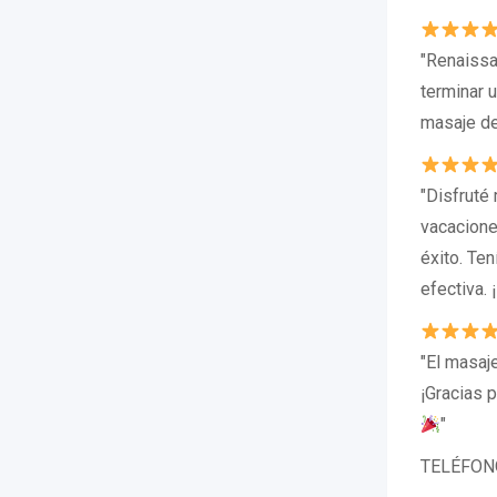
"Renaissa
terminar u
masaje de
"Disfruté
vacacione
éxito. Te
efectiva. 
"El masaje
¡Gracias 
"
TELÉFONO: