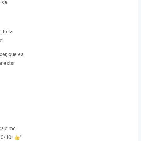
s de
. Esta
d.
cer, que es
enestar
asaje me
¡10/10!
"