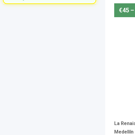
€
45
–
La Renai
Medellín