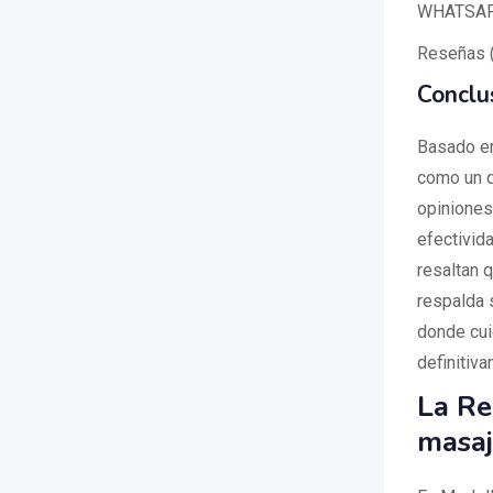
WHATSAPP
Reseñas 
Conclu
Basado en
como un d
opiniones 
efectivid
resaltan 
respalda 
donde cui
definitiv
La Re
masaj