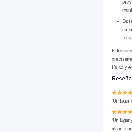
prev
mani
Ost
musc
tera
El términ
precisame
físico y 
Reseñas
"Un lugar
"Un lugar
alivió mu