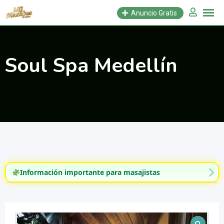
Saltar
Anuncio Gratis
al
contenido
Soul Spa Medellín
Información importante para masajistas