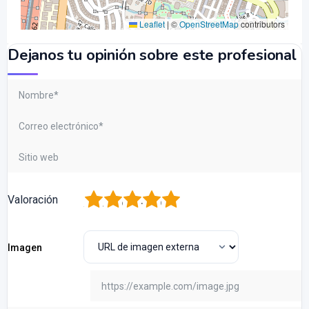
Leaflet
|
©
OpenStreetMap
contributors
Dejanos tu opinión sobre este profesional
1
2
3
4
5
Valoración
Imagen