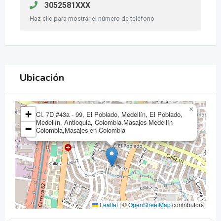
3052581XXX
Haz clic para mostrar el número de teléfono
Ubicación
×
+
Cl. 7D #43a - 99, El Poblado, Medellín, El Poblado,
Medellín, Antioquia, Colombia,Masajes Medellín
−
Colombia,Masajes en Colombia
Leaflet
|
©
OpenStreetMap
contributors