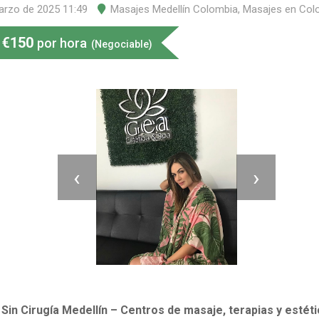
arzo de 2025 11:49
Masajes Medellín Colombia
,
Masajes en Col
€
150
por hora
(Negociable)
‹
›
Sin Cirugía Medellín – Centros de masaje, terapias y estéti