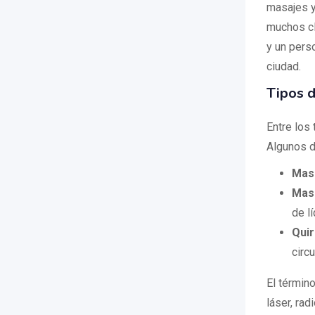
masajes y 
muchos cl
y un pers
ciudad.
Tipos d
Entre los
Algunos d
Masa
Masa
de lí
Qui
circ
El términ
láser, rad