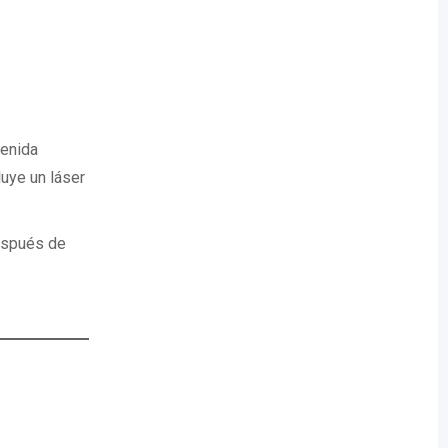
venida
luye un láser
espués de