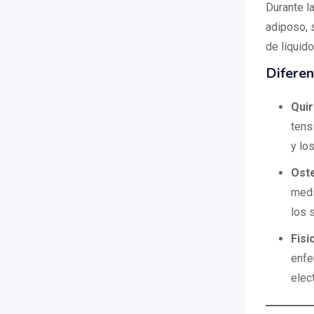
Durante la
adiposo, 
de líquido
Diferen
Qui
tens
y lo
Ost
medi
los 
Fisi
enfe
elec