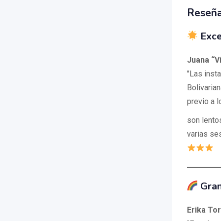
Reseña
Exce
Juana “V
"Las inst
Bolivarian
previo a 
son lento
varias se
Gran
Erika To