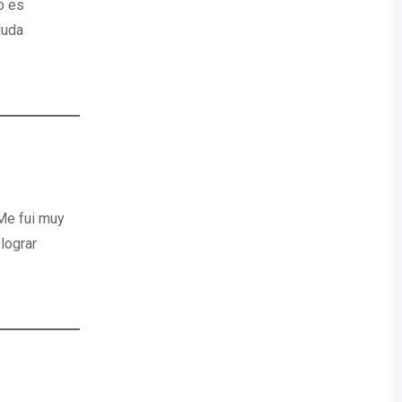
o es
duda
 Me fui muy
lograr