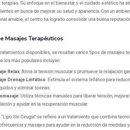
terapias. Su enfoque en el bienestar y el cuidado estético ha at
ientes en busca de mejorar su salud y apariencia. Con un ambie
onal amable, el centro ha logrado consolidar una buena reputación
e Masajes Terapéuticos
 tratamientos disponibles, se resaltan varios tipos de masajes te
e los más populares incluyen:
je Relax
: Alivia la tensión muscular y promueve la relajación ge
je Drenaje Linfático
: Estimula el sistema linfático para reducir
quidos y eliminar toxinas.
romasaje
: Utiliza técnicas manuales para liberar tensión, mejorar
ulación y ayudar en la recuperación muscular.
o "Lipo Sin Cirugía" se refiere a un tratamiento que combina tecn
iofrecuencia y masajes para ayudar en la reducción de medidas y l