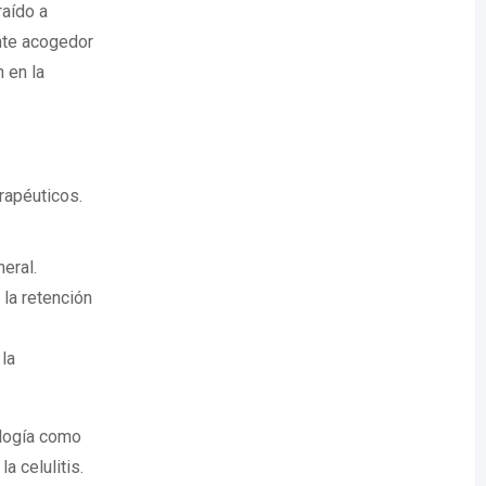
raído a
nte acogedor
 en la
rapéuticos.
neral.
 la retención
 la
ología como
a celulitis.