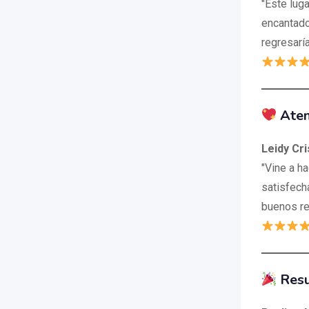
"Este lug
encantado
regresarí
Aten
Leidy Cr
"Vine a h
satisfech
buenos re
Resu