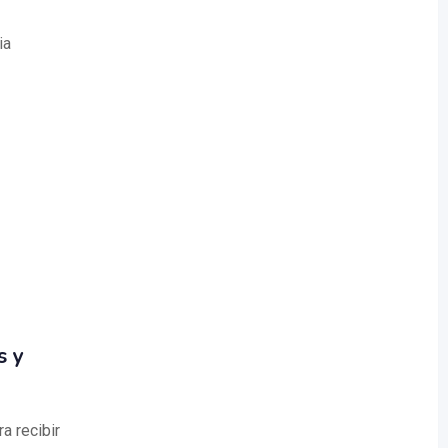
ia
s y
a recibir