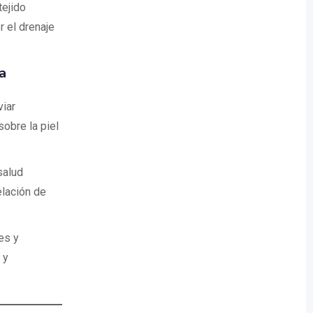
tejido
 el drenaje
a
viar
obre la piel
salud
elación de
es y
 y