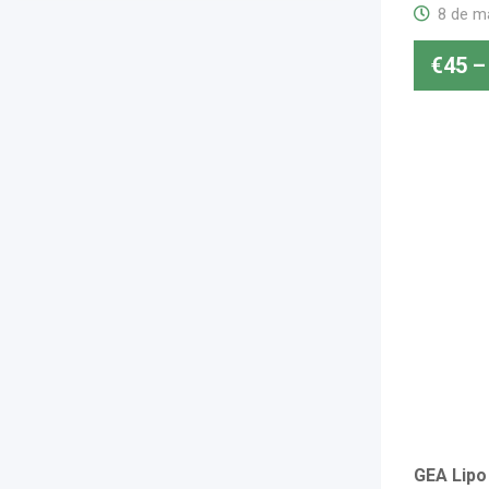
8 de m
€
45
–
GEA Lipo 