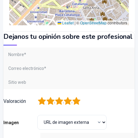
Leaflet
|
©
OpenStreetMap
contributors
Dejanos tu opinión sobre este profesional
1
2
3
4
5
Valoración
Imagen