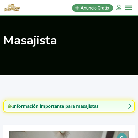
Saltar
Anuncio Gratis
al
contenido
Masajista
Información importante para masajistas