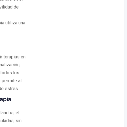
vilidad de
ia utiliza una
r terapias en
nalización,
 todos los
e permite al
de estrés.
apia
landos, el
uladas, sin