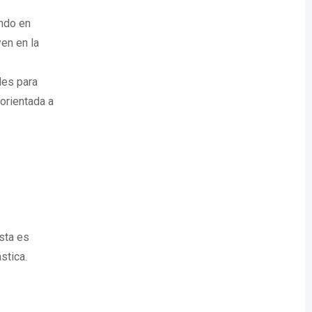
endo en
en en la
les para
 orientada a
ista es
stica.