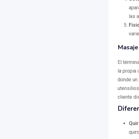
apar
las a
Fisi
vari
Masaje 
El término
la propia 
donde un 
utensilios
cliente d
Difere
Qui
quir