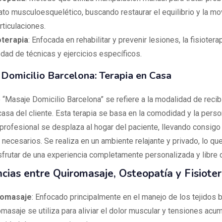
ato musculoesquelético, buscando restaurar el equilibrio y la mo
rticulaciones.
oterapia
: Enfocada en rehabilitar y prevenir lesiones, la fisioterap
edad de técnicas y ejercicios específicos.
Domicilio Barcelona: Terapia en Casa
 “Masaje Domicilio Barcelona” se refiere a la modalidad de recibi
casa del cliente. Esta terapia se basa en la comodidad y la perso
profesional se desplaza al hogar del paciente, llevando consigo
 necesarios. Se realiza en un ambiente relajante y privado, lo qu
isfrutar de una experiencia completamente personalizada y libre 
ncias entre Quiromasaje, Osteopatía y Fisioter
romasaje
: Enfocado principalmente en el manejo de los tejidos b
omasaje se utiliza para aliviar el dolor muscular y tensiones acum