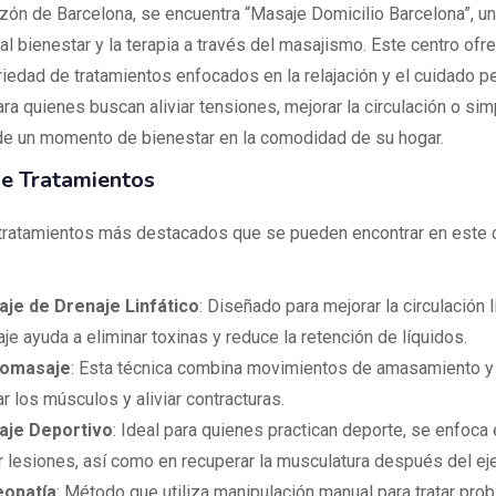
azón de Barcelona, se encuentra “Masaje Domicilio Barcelona”, u
l bienestar y la terapia a través del masajismo. Este centro ofr
riedad de tratamientos enfocados en la relajación y el cuidado pe
ara quienes buscan aliviar tensiones, mejorar la circulación o s
 de un momento de bienestar en la comodidad de su hogar.
de Tratamientos
 tratamientos más destacados que se pueden encontrar en este 
je de Drenaje Linfático
: Diseñado para mejorar la circulación l
je ayuda a eliminar toxinas y reduce la retención de líquidos.
romasaje
: Esta técnica combina movimientos de amasamiento y 
ar los músculos y aliviar contracturas.
aje Deportivo
: Ideal para quienes practican deporte, se enfoca 
ar lesiones, así como en recuperar la musculatura después del eje
eopatía
: Método que utiliza manipulación manual para tratar pro