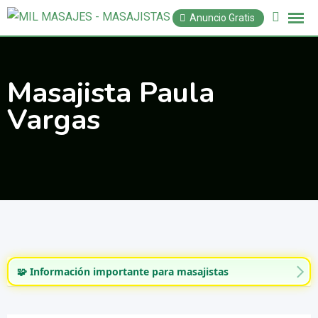
Saltar
Anuncio Gratis
al
contenido
Masajista Paula
Vargas
🧩 Información importante para masajistas