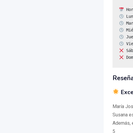
 Do
Reseñ
Exce
María Jos
Susana es
Además, e
5