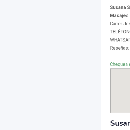
Susana S
Masajes e
Carrer Jo
TELÉFONO
WHATSAPP
Reseñas:
Chequea 
Susan