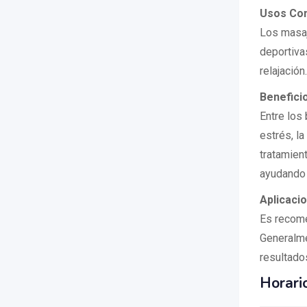
Usos Co
Los masaj
deportiva
relajación.
Benefici
Entre los 
estrés, l
tratamien
ayudando 
Aplicaci
Es recomen
Generalme
resultado
Horari