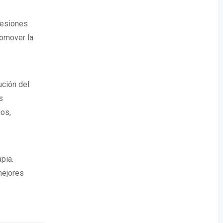
lesiones
romover la
ución del
s
os,
pia.
mejores