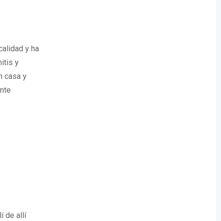
calidad y ha
itis y
n casa y
nte
 de allí