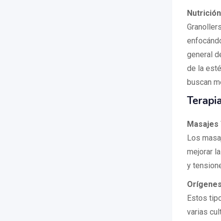
Nutrición
Granoller
enfocándo
general d
de la esté
buscan me
Terapia
Masajes 
Los masaje
mejorar la
y tension
Orígenes
Estos tip
varias cul