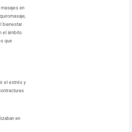
 masajes en
 quiromasaje,
l bienestar
n el ámbito
los que
r el estrés y
 contracturas
lizaban en