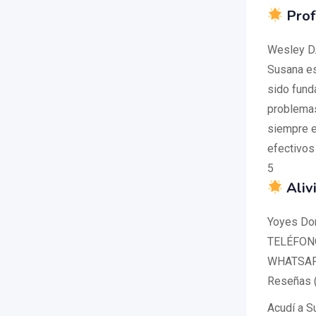
Prof
Wesley D.
Susana es
sido funda
problemas
siempre e
efectivos
5
Aliv
Yoyes D
TELÉFONO:
WHATSAPP
Reseñas 
Acudí a Su