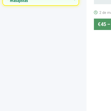
masajistas
2 de m
€
45
–