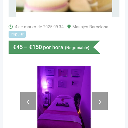
4 de marzo de 2025 09:34
Masajes Barcelona
Popular
€
45
–
€
150
por hora
(Negociable)
‹
›