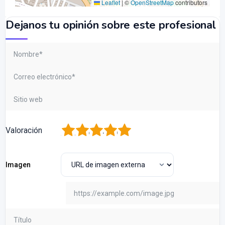
Leaflet
|
©
OpenStreetMap
contributors
Dejanos tu opinión sobre este profesional
1
2
3
4
5
Valoración
Imagen