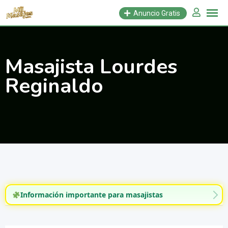
Saltar
Anuncio Gratis
al
contenido
Masajista Lourdes
Reginaldo
Información importante para masajistas