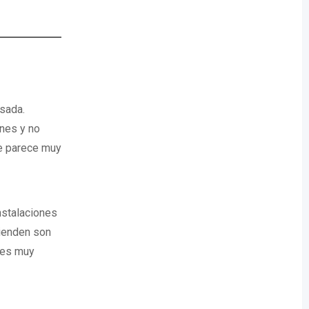
asada.
nes y no
me parece muy
instalaciones
tienden son
 es muy