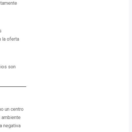
lutamente
s
 la oferta
cios son
mo un centro
l ambiente
a negativa