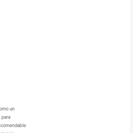
como un
 para
 recomendable