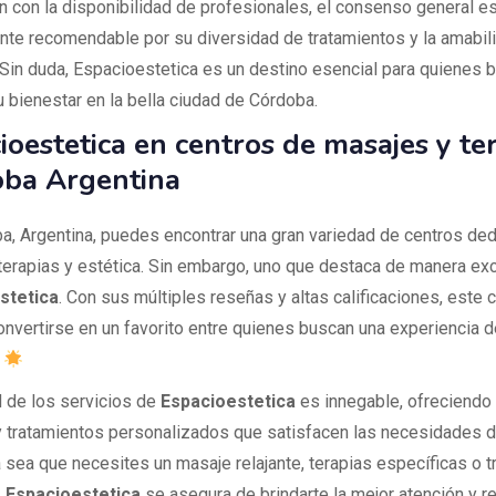
n con la disponibilidad de profesionales, el consenso general es
nte recomendable por su diversidad de tratamientos y la amabil
 Sin duda, Espacioestetica es un destino esencial para quienes 
u bienestar en la bella ciudad de Córdoba.
ioestetica en centros de masajes y te
ba Argentina
a, Argentina, puedes encontrar una gran variedad de centros de
terapias y estética. Sin embargo, uno que destaca de manera ex
stetica
. Con sus múltiples reseñas y altas calificaciones, este 
onvertirse en un favorito entre quienes buscan una experiencia d
.
d de los servicios de
Espacioestetica
es innegable, ofreciendo
 y tratamientos personalizados que satisfacen las necesidades 
a sea que necesites un masaje relajante, terapias específicas o 
,
Espacioestetica
se asegura de brindarte la mejor atención y r