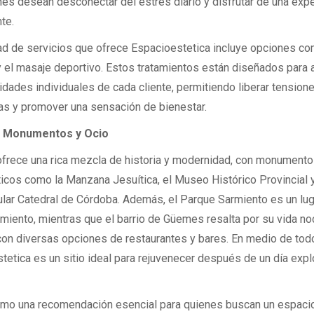
nes desean desconectar del estrés diario y disfrutar de una expe
nte.
ad de servicios que ofrece Espacioestetica incluye opciones c
 y el masaje deportivo. Estos tratamientos están diseñados para 
idades individuales de cada cliente, permitiendo liberar tension
s y promover una sensación de bienestar.
 Monumentos y Ocio
frece una rica mezcla de historia y modernidad, con monument
cos como la Manzana Jesuítica, el Museo Histórico Provincial y
lar Catedral de Córdoba. Además, el Parque Sarmiento es un luga
imiento, mientras que el barrio de Güemes resalta por su vida no
 con diversas opciones de restaurantes y bares. En medio de tod
tetica es un sitio ideal para rejuvenecer después de un día expl
omo una recomendación esencial para quienes buscan un espaci