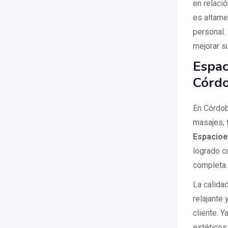
en relació
es altame
personal.
mejorar s
Espac
Córdo
En Córdob
masajes, 
Espacioe
logrado c
completa
La calida
relajante
cliente. Y
estéticos