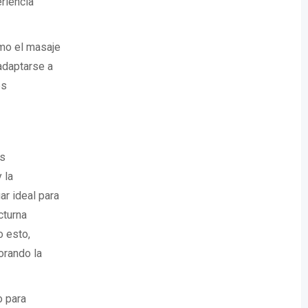
riencia
omo el masaje
adaptarse a
es
os
 la
r ideal para
cturna
o esto,
orando la
o para