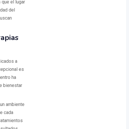
 que el lugar
idad del
buscan
rapias
dicados a
cepcional es
centro ha
e bienestar
 un ambiente
de cada
tratamientos
esultados