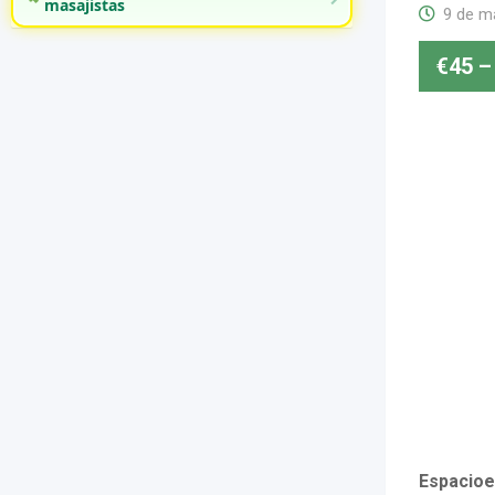
masajistas
9 de m
€
45
–
Espacioe