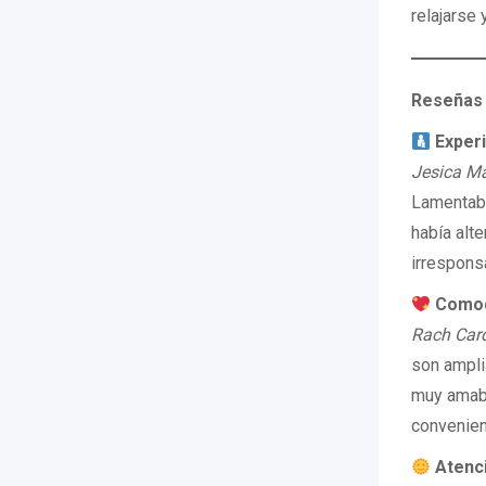
relajarse 
Reseñas 
Experi
Jesica M
Lamentabl
había alt
irrespons
Comodi
Rach Car
son ampli
muy amabl
convenie
Atenci