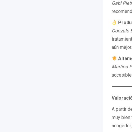
Gabi Pietr
recomend
Produ
Gonzalo 
tratamien
aún mejor
Altam
Martina F
accesible
Valoraci
A partir 
muy bien 
acogedor,