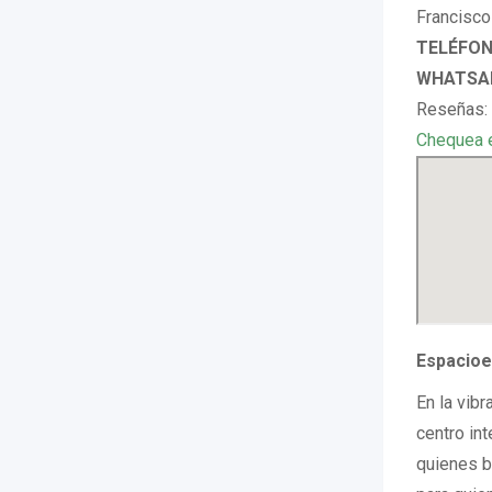
Francisco
TELÉFONO
WHATSAP
Reseñas: 
Chequea 
Espacioe
En la vib
centro in
quienes b