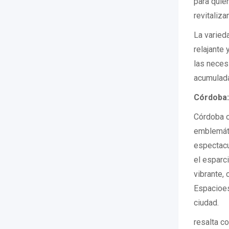
para quie
revitaliza
La varied
relajante
las neces
acumulada
Córdoba:
Córdoba o
emblemáti
espectacu
el esparc
vibrante,
Espacioes
ciudad.
resalta c