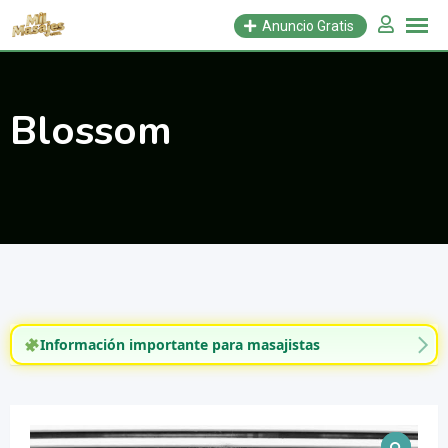
Saltar
Anuncio Gratis
al
contenido
Blossom
Información importante para masajistas