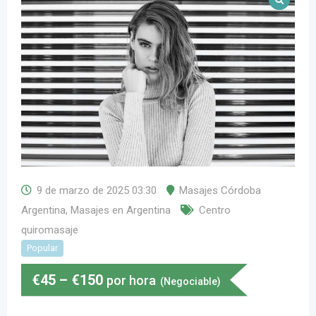
9 de marzo de 2025 03:30
Masajes Córdoba
Argentina
,
Masajes en Argentina
Centro
quiromasaje
Popular
€
45
–
€
150
por hora
(Negociable)