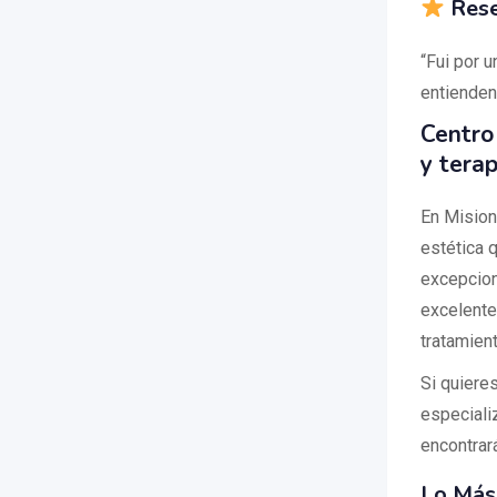
Rese
“Fui por 
entienden
Centro
y tera
En Mision
estética 
excepcion
excelente
tratamien
Si quiere
especiali
encontrará
Lo Más