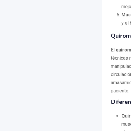
mejo
Mas
y el
Quiroma
El
quirom
técnicas m
manipulaci
circulació
amasamien
paciente.
Diferen
Qui
musc