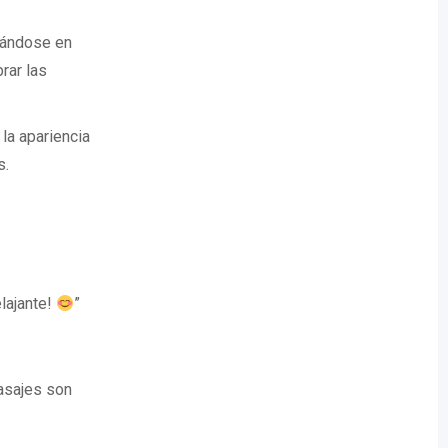
trándose en
rar las
 la apariencia
s.
lajante!
”
masajes son