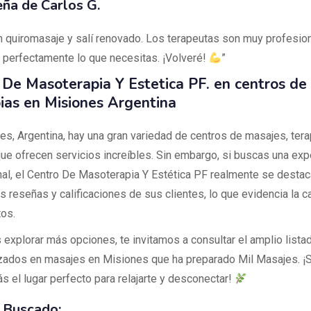
ña de Carlos G.
un quiromasaje y salí renovado. Los terapeutas son muy profesio
 perfectamente lo que necesitas. ¡Volveré!
”
 De Masoterapia Y Estetica PF. en centros de
pias en Misiones Argentina
es, Argentina, hay una gran variedad de centros de masajes, tera
que ofrecen servicios increíbles. Sin embargo, si buscas una exp
al, el Centro De Masoterapia Y Estética PF realmente se destac
s reseñas y calificaciones de sus clientes, lo que evidencia la c
tos.
s explorar más opciones, te invitamos a consultar el amplio lista
zados en masajes en Misiones que ha preparado Mil Masajes. ¡
s el lugar perfecto para relajarte y desconectar!
 Buscado: