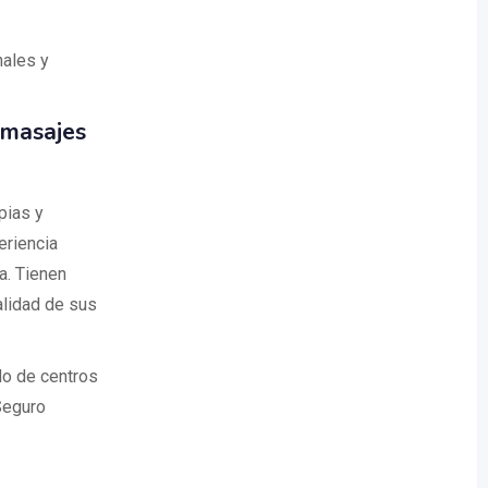
nales y
 masajes
pias y
eriencia
a. Tienen
alidad de sus
do de centros
Seguro