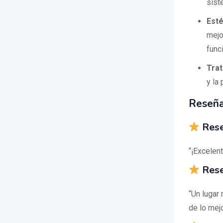
sist
Esté
mejo
func
Trat
y la
Reseña
Rese
“¡Excelen
Rese
“Un lugar
de lo mej