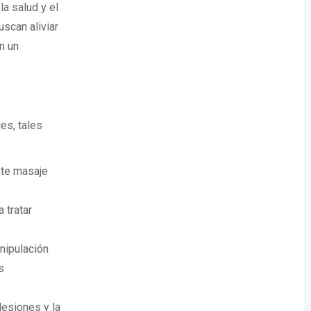
a salud y el
scan aliviar
n un
es, tales
ste masaje
 tratar
nipulación
s
lesiones y la