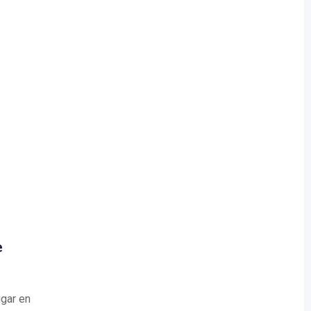
e
gar en