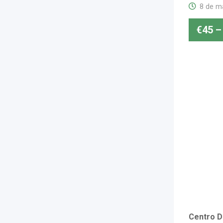
8 de m
€
45
–
Centro D