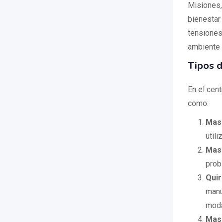
Misiones,
bienestar
tensiones
ambiente 
Tipos d
En el cen
como:
Masa
util
Mas
prob
Qui
manu
moda
Mas