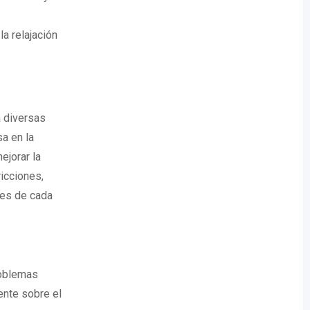
la relajación
a diversas
sa en la
ejorar la
ricciones,
les de cada
roblemas
ente sobre el