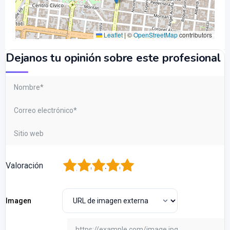
Leaflet
|
©
OpenStreetMap
contributors
Dejanos tu opinión sobre este profesional
1
2
3
4
5
Valoración
Imagen