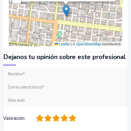
Leaflet
|
©
OpenStreetMap
contributors
Dejanos tu opinión sobre este profesional
1
2
3
4
5
Valoración