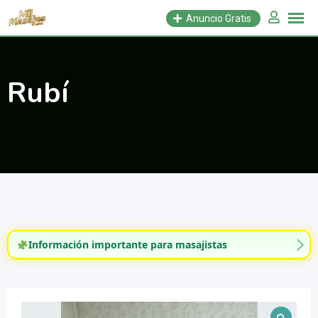
Saltar
Anuncio Gratis
al
contenido
Rubí
Información importante para masajistas