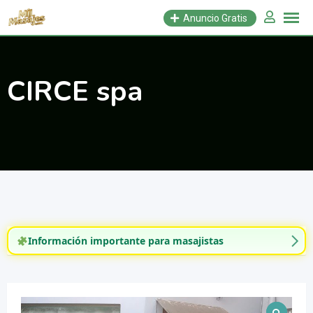
Saltar
Anuncio Gratis
al
contenido
CIRCE spa
Información importante para masajistas