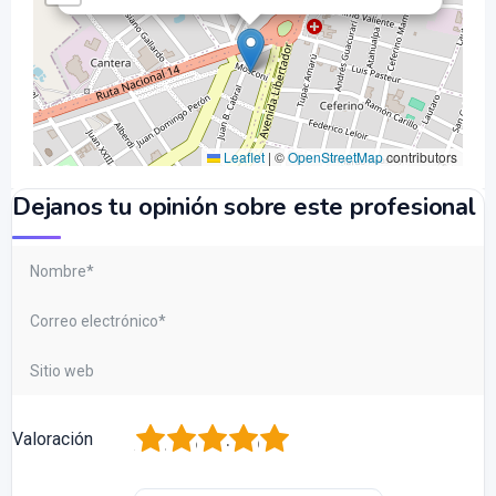
Leaflet
|
©
OpenStreetMap
contributors
Dejanos tu opinión sobre este profesional
1
2
3
4
5
Valoración