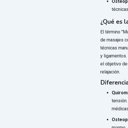
Osteopa
técnicas
¿Qué es l
El término "Ma
de masajes co
técnicas manu
y ligamentos.
el objetivo de
relajación.
Diferenci
Quirom
tensión.
médicas
Osteop
mismo. A