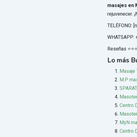
masajes en 
rejuvenecer. ¡
TELÉFONO: [n
WHATSAPP: +
Reseñas ⭐⭐
Lo más B
Masaje 
M.P mas
SPARAT
Masoter
Centro 
Masoter
MyN ma
Centro 