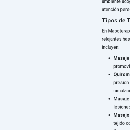
ambiente acog
atención pers
Tipos de 
En Masoterapi
relajantes ha
incluyen:
Masaje 
promovi
Quirom
presión 
circulac
Masaje
lesiones
Masaje 
tejido c