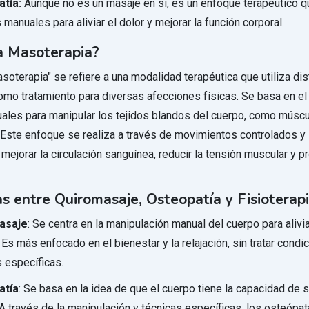
tía:
Aunque no es un masaje en sí, es un enfoque terapéutico qu
 manuales para aliviar el dolor y mejorar la función corporal.
a Masoterapia?
soterapia" se refiere a una modalidad terapéutica que utiliza dis
mo tratamiento para diversas afecciones físicas. Se basa en el
ales para manipular los tejidos blandos del cuerpo, como músc
 Este enfoque se realiza a través de movimientos controlados y
 mejorar la circulación sanguínea, reducir la tensión muscular y p
as entre Quiromasaje, Osteopatía y Fisioterap
asaje
: Se centra en la manipulación manual del cuerpo para aliviar
 Es más enfocado en el bienestar y la relajación, sin tratar condi
 específicas.
atía
: Se basa en la idea de que el cuerpo tiene la capacidad de 
 través de la manipulación y técnicas específicas, los osteópat