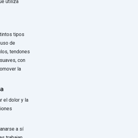
e utiliza
tintos tipos
 uso de
ulos, tendones
 suaves, con
romover la
ia
 el dolor y la
ciones
sanarse a sí
as trabajan