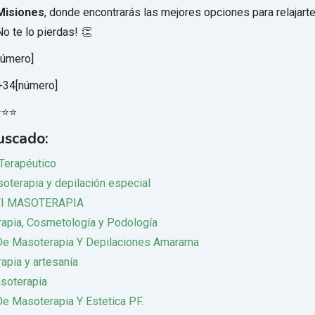
Misiones
, donde encontrarás las mejores opciones para relajarte
No te lo pierdas! 👏
úmero]
34[número]
⭐⭐⭐
uscado:
Terapéutico
oterapia y depilación especial
I MASOTERAPIA
apia, Cosmetología y Podología
De Masoterapia Y Depilaciones Amarama
apia y artesanía
soterapia
De Masoterapia Y Estetica PF.