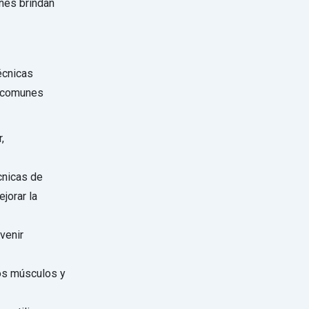
nes brindan
écnicas
s comunes
,
cnicas de
ejorar la
venir
os músculos y