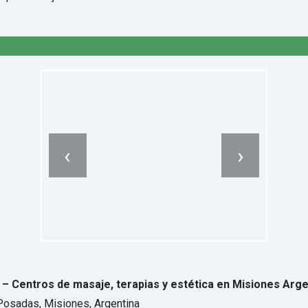
50
por hora
(Negociable)
‹
›
– Centros de masaje, terapias y estética en Misiones Arge
Posadas, Misiones, Argentina