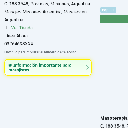
C. 188 3548, Posadas, Misiones, Argentina
Popular
Masajes Misiones Argentina, Masajes en
€
45
–
€
1
Argentina
Ver Tienda
Línea Ahora
03764638XXX
Haz clic para mostrar el número de teléfono
🧩 Información importante para
masajistas
Masoterapia 
C. 188 3548, 