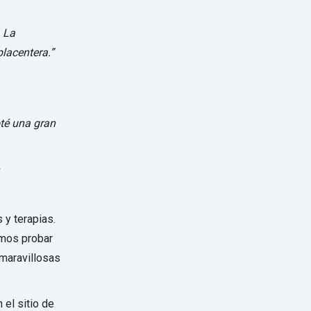
. La
placentera.”
té una gran
s
 y terapias.
amos probar
 maravillosas
el sitio de