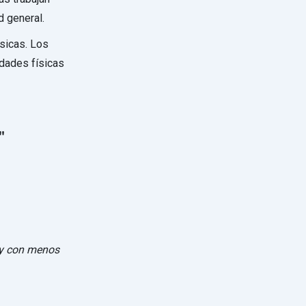
d general.
ísicas. Los
idades físicas
"
 y con menos