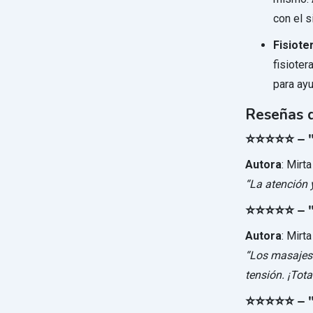
con el s
Fisiote
fisioter
para ayu
Reseñas d
⭐⭐⭐⭐⭐ – "
Autora
: Mirta
“La atención 
⭐⭐⭐⭐⭐ – "
Autora
: Mirta
“Los masajes
tensión. ¡Tot
⭐⭐⭐⭐⭐ – "U