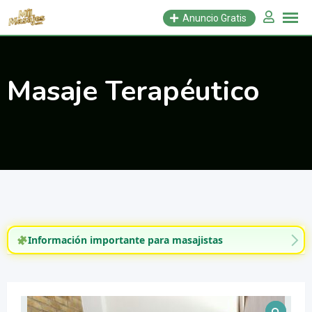
Saltar
Anuncio Gratis
al
contenido
Masaje Terapéutico
Información importante para masajistas