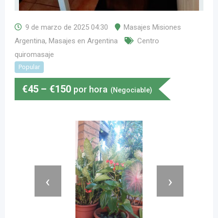
9 de marzo de 2025 04:30
Masajes Misiones
Argentina
,
Masajes en Argentina
Centro
quiromasaje
Popular
€
45
–
€
150
por hora
(Negociable)
‹
›