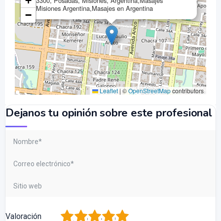
+
3300, Posadas, Misiones, Argentina,Masajes
Misiones Argentina,Masajes en Argentina
−
Leaflet
|
©
OpenStreetMap
contributors
Dejanos tu opinión sobre este profesional
1
2
3
4
5
Valoración