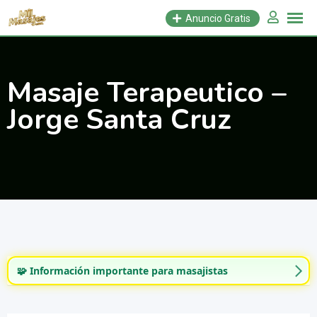
Saltar
Anuncio Gratis
al
contenido
Masaje Terapeutico –
Jorge Santa Cruz
🧩 Información importante para masajistas