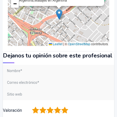
Argentina,Masajes en Argentina
−
Leaflet
|
©
OpenStreetMap
contributors
Dejanos tu opinión sobre este profesional
1
2
3
4
5
Valoración