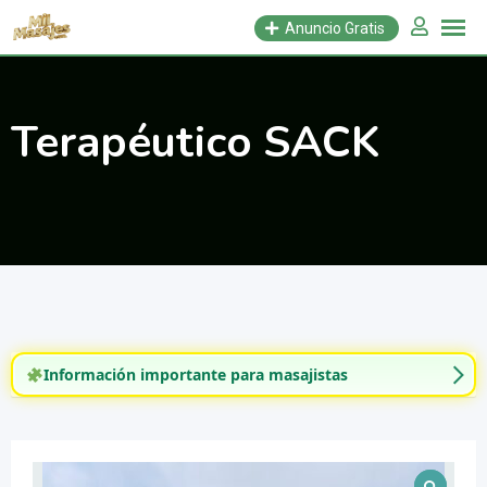
Saltar
Anuncio Gratis
al
contenido
Terapéutico SACK
Información importante para masajistas