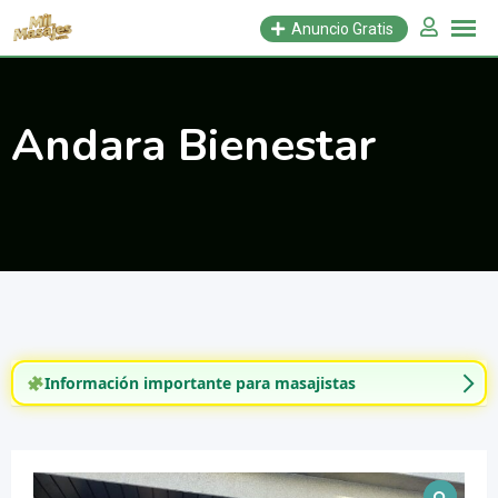
Saltar
Anuncio Gratis
al
contenido
Andara Bienestar
Información importante para masajistas