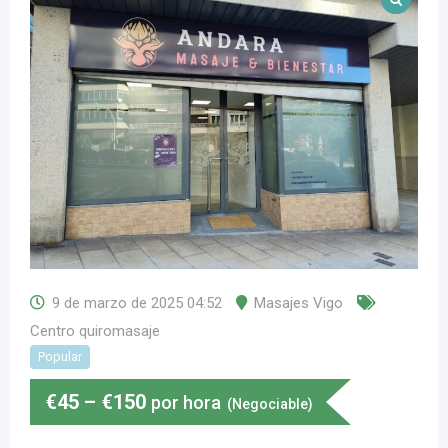
9 de marzo de 2025 04:52
Masajes Vigo
Centro quiromasaje
Popular
€
45
–
€
150
por hora
(Negociable)