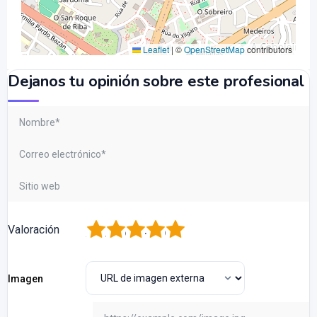
Leaflet
|
©
OpenStreetMap
contributors
Dejanos tu opinión sobre este profesional
1
2
3
4
5
Valoración
Imagen